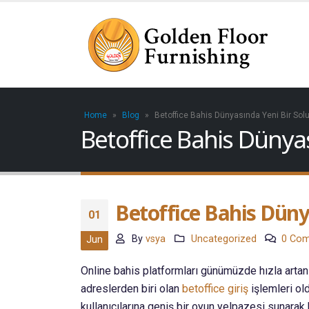
Home
»
Blog
»
Betoffice Bahis Dünyasında Yeni Bir Sol
Betoffice Bahis Dünyas
Betoffice Bahis Düny
01
By
vsya
Uncategorized
0 Co
Jun
Online bahis platformları günümüzde hızla artan 
adreslerden biri olan
betoffice giriş
işlemleri old
kullanıcılarına geniş bir oyun yelpazesi sunarak 