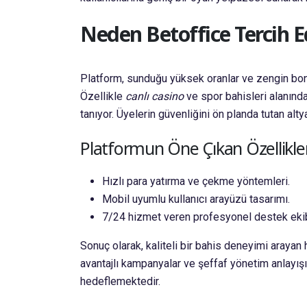
Neden Betoffice Tercih E
Καζίνο άνευ Ταυτοποιήσεως: Ο πλήρης
Est-Ce 
Platform, sunduğu yüksek oranlar ve zengin bonu
Εμπεριστατωμένος Κατάλογος για Άμεσο
Parier 
Özellikle
canlı casino
ve spor bahisleri alanında
και επιπλέον Ασφαλές Gaming
July 25,
July 26, 2026
tanıyor. Üyelerin güvenliğini ön planda tutan al
Wintari
Platformun Öne Çıkan Özellikler
¿Qué Tan Efectivo Encarna El Cliente
Hoogwa
Afirma De UDBet _ Península Ibérica Play
July 23,
Now midascasino-es.com
Hızlı para yatırma ve çekme yöntemleri.
July 25, 2026
Spin Po
Mobil uyumlu kullanıcı arayüzü tasarımı.
Premiu
7/24 hizmet veren profesyonel destek ekib
Security Department And Confirmation
July 23,
Measuring Rod KatsuBet Casino _
Sonuç olarak, kaliteli bir bahis deneyimi arayan
Commonwealth of Australia Join Now
avantajlı kampanyalar ve şeffaf yönetim anlayış
July 25, 2026
hedeflemektedir.