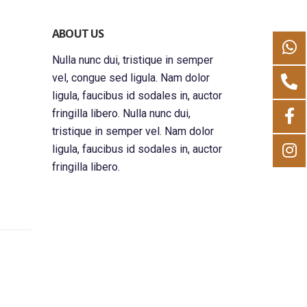
Nulla nunc dui, tristique in semper
vel, congue sed ligula. Nam dolor
ligula, faucibus id sodales in, auctor
fringilla libero. Nulla nunc dui,
tristique in semper vel. Nam dolor
ligula, faucibus id sodales in, auctor
fringilla libero.
Die Welt der
Tou
24
25