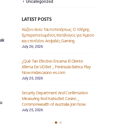
Uncategorized
LATEST POSTS
λήρης
Est-Ce Que 22WIN Casino Offre Itinérant
Καζίνο άνευ 
α Άμεσο
Parier yonibet France Spin to Win
Εμπεριστατωμ
nak
και επιπλέον
July 25, 2026
July 26, 2026
Wintari Casino: Uw Bestemming voor
e
Hoogwaardige Online Gokentertainment
¿Qué Tan Efect
a Play
Afirma De UDBe
July 23, 2026
Now midascas
July 25, 2026
Spin Polo Casino: Your Entry Point to
Premium Web-based Gaming Quality
tion
Security Depa
July 23, 2026
Measuring Rod
ğu
Now
Commonwealth 
July 25, 2026
ABOUT US