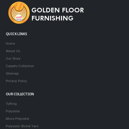
QUICK LINKS
Home
About Us
Our Story
Carpets Collection
Sitemap
Privacy Policy
OUR COLLECTION
Tufting
Polyester
Micro Polyester
Polyester Shrink Yarn
Rotary Printing