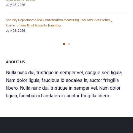
Spin Polo Casino: Your Entry Point to Premium Web-based
July 23, 2026
tsuBet Casino _
ABOUT US
Nulla nunc dui, tristique in semper vel, congue sed ligula.
Nam dolor ligula, faucibus id sodales in, auctor fringilla
libero. Nulla nunc dui, tristique in semper vel. Nam dolor
ligula, faucibus id sodales in, auctor fringilla libero.