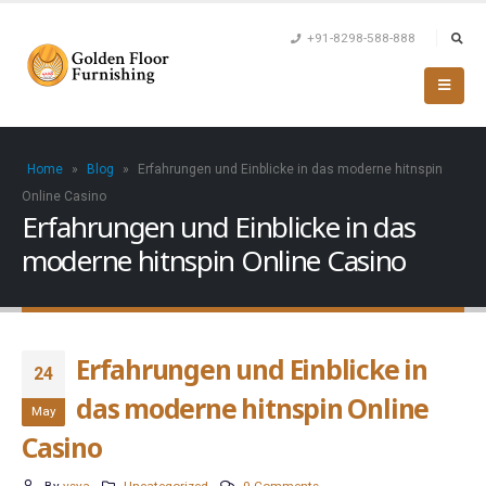
+91-8298-588-888
Home
»
Blog
»
Erfahrungen und Einblicke in das moderne hitnspin
Online Casino
Erfahrungen und Einblicke in das
moderne hitnspin Online Casino
Erfahrungen und Einblicke in
24
das moderne hitnspin Online
May
Casino