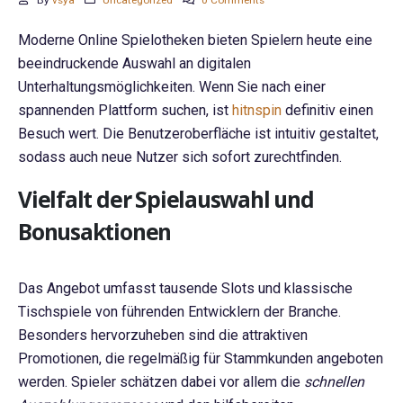
By
vsya
Uncategorized
0 Comments
Moderne Online Spielotheken bieten Spielern heute eine
beeindruckende Auswahl an digitalen
Unterhaltungsmöglichkeiten. Wenn Sie nach einer
spannenden Plattform suchen, ist
hitnspin
definitiv einen
Besuch wert. Die Benutzeroberfläche ist intuitiv gestaltet,
sodass auch neue Nutzer sich sofort zurechtfinden.
Vielfalt der Spielauswahl und
Bonusaktionen
Das Angebot umfasst tausende Slots und klassische
Tischspiele von führenden Entwicklern der Branche.
Besonders hervorzuheben sind die attraktiven
Promotionen, die regelmäßig für Stammkunden angeboten
werden. Spieler schätzen dabei vor allem die
schnellen