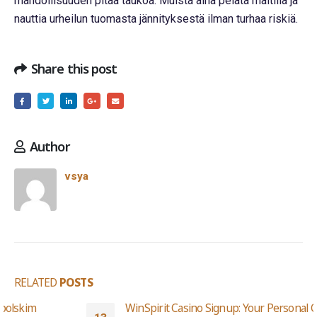
mahdollisuuden pitää taukoa. Muista aina pelata maltilla ja
nauttia urheilun tuomasta jännityksestä ilman turhaa riskiä.
Share this post
Author
vsya
RELATED
POSTS
WinSpirit Casino Signup: Your Personal Complete