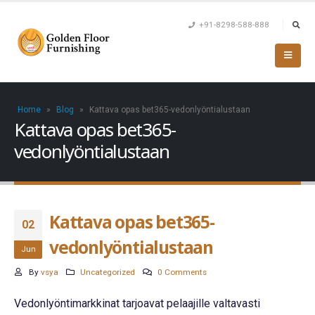
+91-8298-588-888
Home
»
Blog
»
Kattava opas bet365-vedonlyöntialustaan
Kattava opas bet365-
vedonlyöntialustaan
Kattava opas bet365-
02
vedonlyöntialustaan
Jun
By
vsya
Uncategorized
0 Comments
Vedonlyöntimarkkinat tarjoavat pelaajille valtavasti