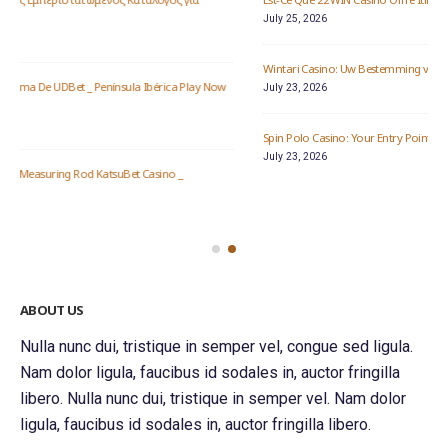
July 25, 2026
Wintari Casino: Uw Bestemming voor Hoogwaardige Online Gokentertainment
July 23, 2026
Spin Polo Casino: Your Entry Point to Premium Web-based Gaming Quality
July 23, 2026
ABOUT US
Nulla nunc dui, tristique in semper vel, congue sed ligula.
Nam dolor ligula, faucibus id sodales in, auctor fringilla
libero. Nulla nunc dui, tristique in semper vel. Nam dolor
ligula, faucibus id sodales in, auctor fringilla libero.