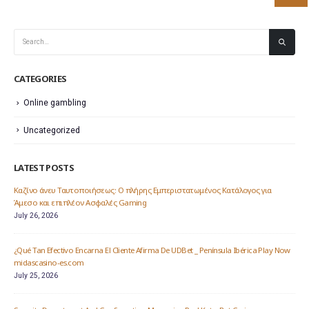
CATEGORIES
Online gambling
Uncategorized
LATEST POSTS
Καζίνο άνευ Ταυτοποιήσεως: Ο πλήρης Εμπεριστατωμένος Κατάλογος για
Άμεσο και επιπλέον Ασφαλές Gaming
July 26, 2026
¿Qué Tan Efectivo Encarna El Cliente Afirma De UDBet _ Península Ibérica Play Now
midascasino-es.com
July 25, 2026