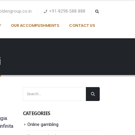
ldengroup.co.in
+91-8298-588-888
OUR ACCOMPLISHMENTS
CONTACT US
i
CATEGORIES
gia.
Online gambling
nfinita