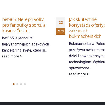
Jak skutecznie
Unibet: A fogadási
15
korzystać z oferty sts w
élvonalbeli szerepl
zakładach
May
Az Unibet a szerencse
bukmacherskich
piac egyik legismert
Bukmacherka w Polsce
legmegbízhatóbb márk
przeżywa swój renesans
amely évtizedek...
dzięki nowoczesnym
read more
technologiom. Wybierając
sprawdzone...
read more