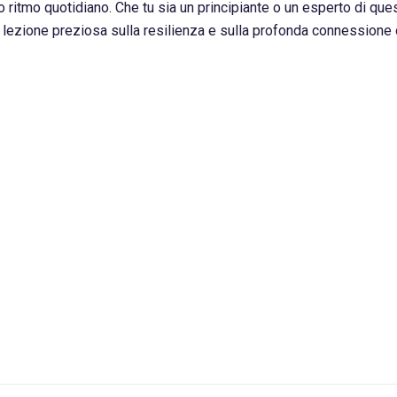
co ritmo quotidiano. Che tu sia un principiante o un esperto di que
a lezione preziosa sulla resilienza e sulla profonda connessione 