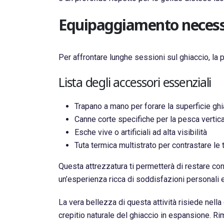
Equipaggiamento necessar
Καζίνο άνευ Ταυτοποιήσεως: Ο πλήρης
Est-Ce 
Per affrontare lunghe sessioni sul ghiaccio, la
Εμπεριστατωμένος Κατάλογος για Άμεσο
Parier 
και επιπλέον Ασφαλές Gaming
July 25,
Lista degli accessori essenziali
July 26, 2026
Wintari
Trapano a mano per forare la superficie ghi
¿Qué Tan Efectivo Encarna El Cliente
Hoogwa
Afirma De UDBet _ Península Ibérica Play
July 23,
Canne corte specifiche per la pesca vertic
Now midascasino-es.com
Esche vive o artificiali ad alta visibilità
July 25, 2026
Spin Po
Tuta termica multistrato per contrastare le
Premiu
Security Department And Confirmation
July 23,
Questa attrezzatura ti permetterà di restare con
Measuring Rod KatsuBet Casino _
un’esperienza ricca di soddisfazioni personali e
Commonwealth of Australia Join Now
July 25, 2026
La vera bellezza di questa attività risiede nella
crepitio naturale del ghiaccio in espansione. 