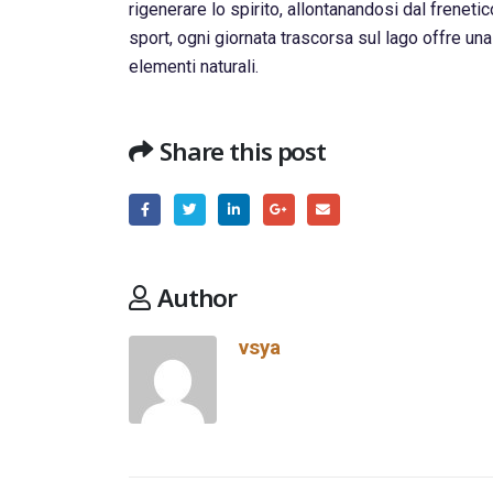
rigenerare lo spirito, allontanandosi dal freneti
sport, ogni giornata trascorsa sul lago offre un
elementi naturali.
Share this post
Author
vsya