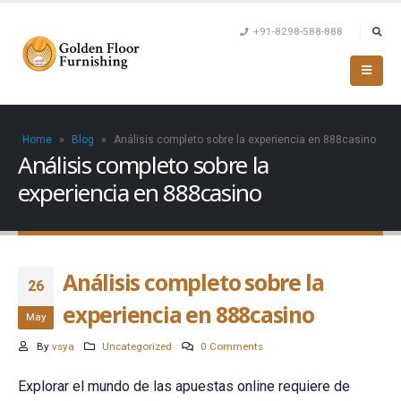
+91-8298-588-888
Home
»
Blog
»
Análisis completo sobre la experiencia en 888casino
Análisis completo sobre la
experiencia en 888casino
Análisis completo sobre la
26
experiencia en 888casino
May
By
vsya
Uncategorized
0 Comments
Explorar el mundo de las apuestas online requiere de