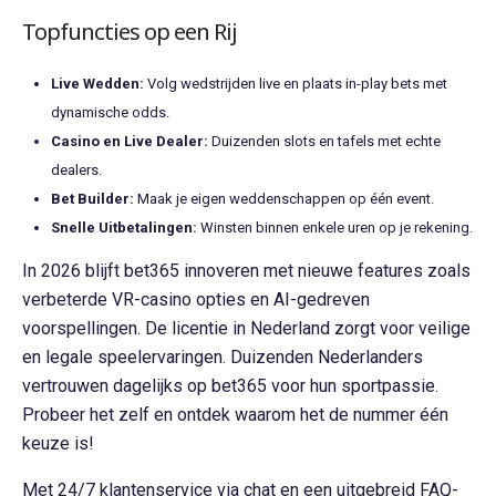
Topfuncties op een Rij
Live Wedden:
Volg wedstrijden live en plaats in-play bets met
dynamische odds.
Casino en Live Dealer:
Duizenden slots en tafels met echte
dealers.
Bet Builder:
Maak je eigen weddenschappen op één event.
Snelle Uitbetalingen:
Winsten binnen enkele uren op je rekening.
In 2026 blijft bet365 innoveren met nieuwe features zoals
verbeterde VR-casino opties en AI-gedreven
voorspellingen. De licentie in Nederland zorgt voor veilige
en legale speelervaringen. Duizenden Nederlanders
vertrouwen dagelijks op bet365 voor hun sportpassie.
Probeer het zelf en ontdek waarom het de nummer één
keuze is!
Met 24/7 klantenservice via chat en een uitgebreid FAQ-