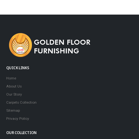
QUICK LINKS
Home
About Us
Our Story
Carpets Collection
Sitemap
Privacy Policy
OUR COLLECTION
Tufting
Polyester