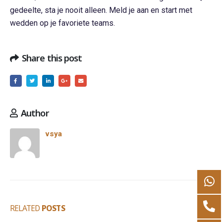
gedeelte, sta je nooit alleen. Meld je aan en start met
wedden op je favoriete teams.
Share this post
Author
vsya
RELATED
POSTS