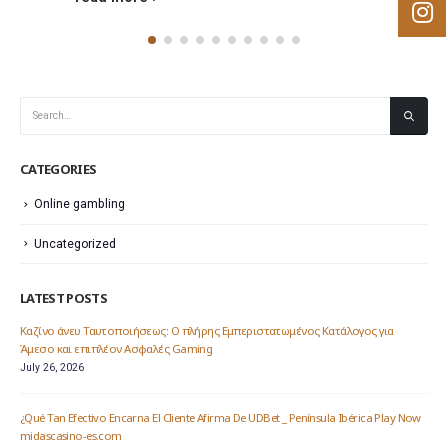
CATEGORIES
Online gambling
Uncategorized
LATEST POSTS
Καζίνο άνευ Ταυτοποιήσεως: Ο πλήρης Εμπεριστατωμένος Κατάλογος για
Άμεσο και επιπλέον Ασφαλές Gaming
July 26, 2026
¿Qué Tan Efectivo Encarna El Cliente Afirma De UDBet _ Península Ibérica Play Now
midascasino-es.com