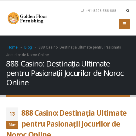
+91-8298-588-888
Home
»
Blog
»
888 Casino: Destinația Ultimate pentru Pasionații
Jocurilor de Noroc Online
888 Casino: Destinația Ultimate
pentru Pasionații Jocurilor de Noroc
Online
888 Casino: Destinația Ultimate
13
pentru Pasionații Jocurilor de
May
Noroc Online