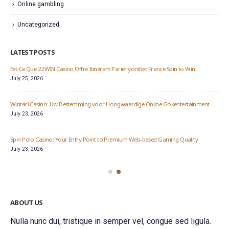
Online gambling
Uncategorized
LATEST POSTS
Est-Ce Que 22WIN Casino Offre Itinérant Parier yonibet France Spin to Win
July 25, 2026
Wintari Casino: Uw Bestemming voor Hoogwaardige Online Gokentertainment
July 23, 2026
Spin Polo Casino: Your Entry Point to Premium Web-based Gaming Quality
July 23, 2026
ABOUT US
Nulla nunc dui, tristique in semper vel, congue sed ligula.