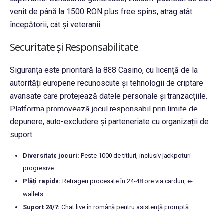
venit de până la 1500 RON plus free spins, atrag atât
începătorii, cât și veteranii.
Securitate și Responsabilitate
Siguranța este prioritară la 888 Casino, cu licență de la
autorități europene recunoscute și tehnologii de criptare
avansate care protejează datele personale și tranzacțiile.
Platforma promovează jocul responsabil prin limite de
depunere, auto-excludere și parteneriate cu organizații de
suport.
Diversitate jocuri:
Peste 1000 de titluri, inclusiv jackpoturi
progresive.
Plăți rapide:
Retrageri procesate în 24-48 ore via carduri, e-
wallets.
Suport 24/7:
Chat live în română pentru asistență promptă.