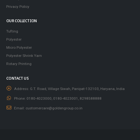
Privacy Policy
OUR COLLECTION
Tufting
Polyester
Micro Polyester
Polyester Shrink Yarn
Rotary Printing
CONTACT US
Address:
G.T. Road, Village Siwah, Panipat-132103, Haryana, India
Phone:
0180-4023000, 0180-4023001, 8298588888
Email:
customercare@goldengroup.co.in