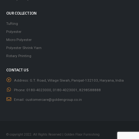
Tufting
Polyester
Micro Polyester
Polyester Shrink Yarn
Rotary Printing
CONTACT US
Address:
G.T. Road, Village Siwah, Panipat-132103, Haryana, India
Phone:
0180-4023000, 0180-4023001, 8298588888
Email:
customercare@goldengroup.co.in
© copyright 2022. All Rights Reserved | Golden Floor Furnishing