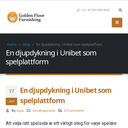
+91-8298-588-888
Home
»
Blog
»
En djupdykning i Unibet som spelplattform
En djupdykning i Unibet som
spelplattform
En djupdykning i Unibet som
17
spelplattform
Jun
By
vsya
Uncategorized
0 Comments
Att välja rätt spelsida är ett viktigt steg för varje spelare