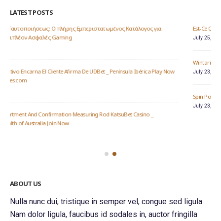
LATEST POSTS
Est-Ce Que 22WIN Casino Offre Itinérant Parier yonibet France Spin to Win
July 25, 2026
Wintari Casino: Uw Bestemming voor Hoogwaardige Online Gokentertainment
July 23, 2026
Spin Polo Casino: Your Entry Point to Premium Web-based Gaming Quality
July 23, 2026
ABOUT US
Nulla nunc dui, tristique in semper vel, congue sed ligula.
Nam dolor ligula, faucibus id sodales in, auctor fringilla
libero. Nulla nunc dui, tristique in semper vel. Nam dolor
ligula, faucibus id sodales in, auctor fringilla libero.