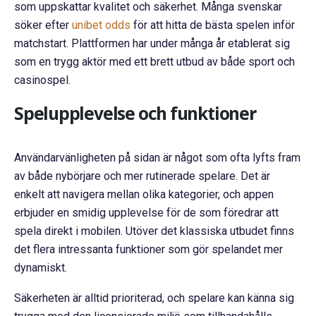
som uppskattar kvalitet och säkerhet. Många svenskar
söker efter
unibet odds
för att hitta de bästa spelen inför
matchstart. Plattformen har under många år etablerat sig
som en trygg aktör med ett brett utbud av både sport och
casinospel.
Spelupplevelse och funktioner
Användarvänligheten på sidan är något som ofta lyfts fram
av både nybörjare och mer rutinerade spelare. Det är
enkelt att navigera mellan olika kategorier, och appen
erbjuder en smidig upplevelse för de som föredrar att
spela direkt i mobilen. Utöver det klassiska utbudet finns
det flera intressanta funktioner som gör spelandet mer
dynamiskt.
Säkerheten är alltid prioriterad, och spelare kan känna sig