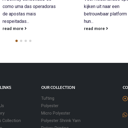
como uma das operadoras
kijken uit naar een
de apostas mais
betrouwbaar platform
respeitadas...
hun...
read more
read more
LINKS
OUR COLLECTION
CO
Tufting
Us
Polyester
ory
Micro Polyester
s Collection
Polyester Shrink Yarn