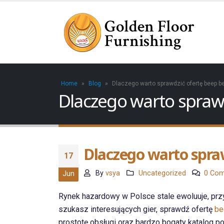
Home
»
Blog
»
Dlaczego warto sprawdzić ofertę beep b
Dlaczego warto spraw
Dlaczego warto spra
17
By
vsya
Uncategorized
0 Co
Jun
Rynek hazardowy w Polsce stale ewoluuje, przy
szukasz interesujących gier, sprawdź ofertę
be
prostotę obsługi oraz bardzo bogaty katalog