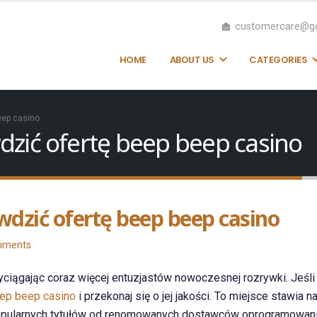
customercare@go
HOME
ABOUT US
CATEGORIES
eep casino
dzić ofertę beep beep casino
wdzić ofertę beep beep casino
mments
ciągając coraz więcej entuzjastów nowoczesnej rozrywki. Jeśli
ep beep casino
i przekonaj się o jej jakości. To miejsce stawia n
 popularnych tytułów od renomowanych dostawców oprogramowani