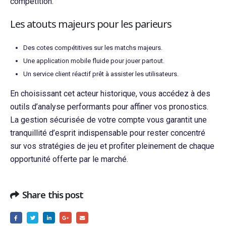
compétition.
Les atouts majeurs pour les parieurs
Des cotes compétitives sur les matchs majeurs.
Une application mobile fluide pour jouer partout.
Un service client réactif prêt à assister les utilisateurs.
En choisissant cet acteur historique, vous accédez à des
outils d’analyse performants pour affiner vos pronostics.
La gestion sécurisée de votre compte vous garantit une
tranquillité d’esprit indispensable pour rester concentré
sur vos stratégies de jeu et profiter pleinement de chaque
opportunité offerte par le marché.
Share this post