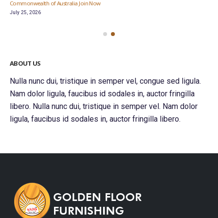
ABOUT US
Nulla nunc dui, tristique in semper vel, congue sed ligula.
Nam dolor ligula, faucibus id sodales in, auctor fringilla
libero. Nulla nunc dui, tristique in semper vel. Nam dolor
ligula, faucibus id sodales in, auctor fringilla libero.
QUICK LINKS