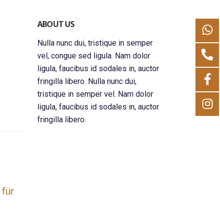
ABOUT US
Nulla nunc dui, tristique in semper
vel, congue sed ligula. Nam dolor
ligula, faucibus id sodales in, auctor
fringilla libero. Nulla nunc dui,
tristique in semper vel. Nam dolor
ligula, faucibus id sodales in, auctor
fringilla libero.
 funguje
Recenzja Stake Casino 
25
ojackpot a prečo
nowoczesne kasyno
a milióny hráčov
kryptowalutowe
May
rie patria medzi
Wybór odpowiedniego