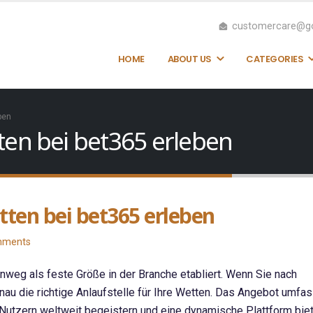
customercare@go
HOME
ABOUT US
CATEGORIES
ben
ten bei bet365 erleben
tten bei bet365 erleben
mments
inweg als feste Größe in der Branche etabliert. Wenn Sie nach
au die richtige Anlaufstelle für Ihre Wetten. Das Angebot umfas
n Nutzern weltweit begeistern und eine dynamische Plattform biet