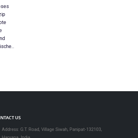
bľúbenejšie formy
miejsca do zabawy online
vy, ktoré prinášajú
bywa wyzwaniem dla
u na obrovské...
każdego gracza....
d more
read more
NTACT US
Address:
G.T. Road, Village Siwah, Panipat-132103,
Haryana, India