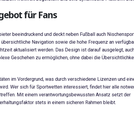
gebot für Fans
ιήσεως: Ο πλήρης
Est-Ce Que 22WIN Casino Offre Itinérant
Κ
bieter beeindruckend und deckt neben Fußball auch Nischenspor
ατάλογος για Άμεσο
Parier yonibet France Spin to Win
Ε
übersichtliche Navigation sowie die hohe Frequenz an verfügba
ς Gaming
κ
July 25, 2026
J
chtzeit aktualisiert werden. Das Design ist darauf ausgelegt, auc
plexe Geschehen zu ermöglichen, ohne dabei die Übersichtlichke
Wintari Casino: Uw Bestemming voor
arna El Cliente
Hoogwaardige Online Gokentertainment
¿
ínsula Ibérica Play
A
July 23, 2026
.com
N
ivitäten im Vordergrund, was durch verschiedene Lizenzen und ein
J
Spin Polo Casino: Your Entry Point to
ird. Wer sich für Sportwetten interessiert, findet hier alle notw
Premium Web-based Gaming Quality
 treffen. Mit einem verantwortungsbewussten Ansatz setzt der
And Confirmation
S
July 23, 2026
erhaltungsfaktor stets in einem sicheren Rahmen bleibt.
et Casino _
M
tralia Join Now
C
J