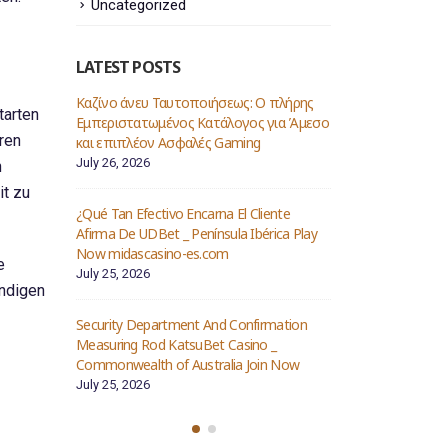
Uncategorized
LATEST POSTS
αζίνο άνευ Ταυτοποιήσεως: Ο πλήρης
Est-Ce Que 22WIN Casino Off
tarten
μπεριστατωμένος Κατάλογος για Άμεσο
Parier yonibet France Spin to
ren
αι επιπλέον Ασφαλές Gaming
July 25, 2026
uly 26, 2026
h
it zu
Wintari Casino: Uw Bestemm
Qué Tan Efectivo Encarna El Cliente
Hoogwaardige Online Goken
firma De UDBet _ Península Ibérica Play
July 23, 2026
ow midascasino-es.com
e
uly 25, 2026
Spin Polo Casino: Your Entry 
endigen
Premium Web-based Gaming 
ecurity Department And Confirmation
July 23, 2026
easuring Rod KatsuBet Casino _
ommonwealth of Australia Join Now
uly 25, 2026