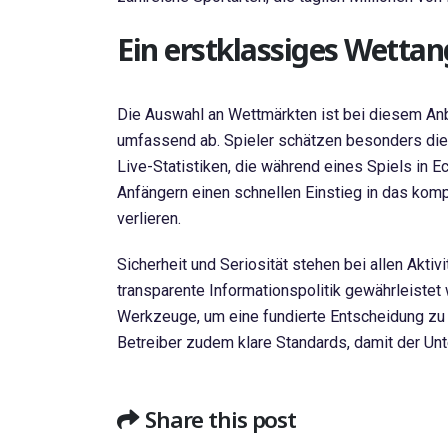
Ein erstklassiges Wettan
Καζίνο άνευ Ταυτοπο
Die Auswahl an Wettmärkten ist bei diesem An
Εμπεριστατωμένος Κ
umfassend ab. Spieler schätzen besonders die 
και επιπλέον Ασφαλέ
July 26, 2026
Live-Statistiken, die während eines Spiels in E
Anfängern einen schnellen Einstieg in das kom
¿Qué Tan Efectivo Enc
verlieren.
Afirma De UDBet _ Pen
Now midascasino-es
Sicherheit und Seriosität stehen bei allen Akt
July 25, 2026
transparente Informationspolitik gewährleistet w
Werkzeuge, um eine fundierte Entscheidung zu
Security Department 
Betreiber zudem klare Standards, damit der Unt
Measuring Rod KatsuB
Commonwealth of Aus
July 25, 2026
Share this post