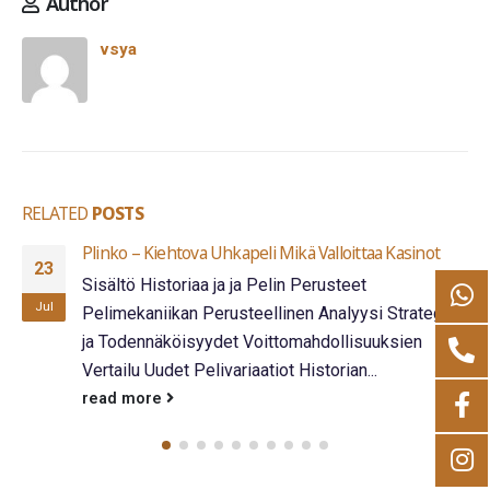
Author
vsya
RELATED
POSTS
 Kiehtova Uhkapeli Mikä Valloittaa Kasinot
Die Welt 
21
Historiaa ja ja Pelin Perusteet
Der Anbie
May
aniikan Perusteellinen Analyysi Strategiat
bekanntes
nnäköisyydet Voittomahdollisuuksien
read mo
 Uudet Pelivariaatiot Historian...
ore