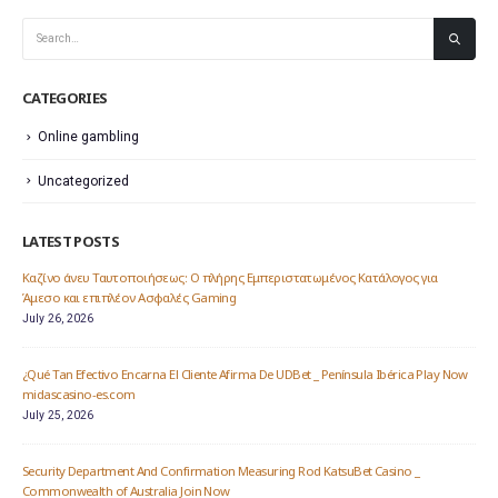
CATEGORIES
Online gambling
Uncategorized
LATEST POSTS
Καζίνο άνευ Ταυτοποιήσεως: Ο πλήρης Εμπεριστατωμένος Κατάλογος για
Άμεσο και επιπλέον Ασφαλές Gaming
July 26, 2026
¿Qué Tan Efectivo Encarna El Cliente Afirma De UDBet _ Península Ibérica Play Now
midascasino-es.com
July 25, 2026
Security Department And Confirmation Measuring Rod KatsuBet Casino _
Commonwealth of Australia Join Now