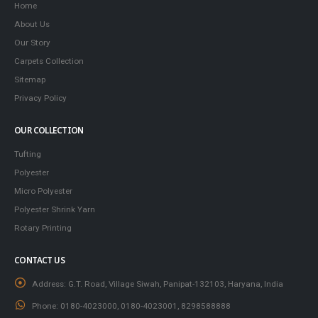
Home
About Us
Our Story
Carpets Collection
Sitemap
Privacy Policy
OUR COLLECTION
Tufting
Polyester
Micro Polyester
Polyester Shrink Yarn
Rotary Printing
CONTACT US
Address:
G.T. Road, Village Siwah, Panipat-132103, Haryana, India
Phone:
0180-4023000, 0180-4023001, 8298588888