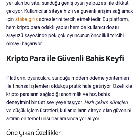
yer alan bu site, sunduğu geniş oyun yelpazesi ile dikkat
çekiyor. Kullanıcılar siteye hızlı ve güvenli erişim sağlamak
için
stake giriş
adreslerini tercih etmektedir. Bu platform,
hem kripto para odaklı yapısı hem de kullanıcı dostu
arayüzü sayesinde pek çok oyuncunun öncelikli tercihi
olmayı başarıyor.
Kripto Para ile Güvenli Bahis Keyfi
Platform, oyunculara sunduğu modern ödeme yöntemleri
ile finansal işlemleri oldukça pratik hale getiriyor. Özellikle
kripto paraların sağladığı anonimlik ve hız, bahis
deneyimini bir üst seviyeye taşıyor.
Hızlı çekim süreçleri
ve düşük işlem ücretleri, kullanıcıların siteye olan güvenini
artıran en temel unsurlar arasında yer alıyor.
Öne Çıkan Özellikler