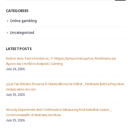
CATEGORIES
Online gambling
Uncategorized
LATEST POSTS
λήρης Εμπεριστατωμένος Κατάλογος για
Est-Ce Que 22WIN Casino Offre Itinéra
ing
July 25, 2026
Wintari Casino: Uw Bestemming voo
e Afirma De UDBet _ Península Ibérica Play Now
July 23, 2026
Spin Polo Casino: Your Entry Point 
July 23, 2026
ion Measuring Rod KatsuBet Casino _
Now