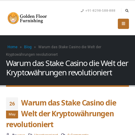
+91-8298-588-888
Home
»
Blog
»
Warum das Stake Casino die Welt der
Kryptowährungen revolutioniert
Warum das Stake Casino die Welt der
Kryptowährungen revolutioniert
Warum das Stake Casino die
26
Welt der Kryptowährungen
May
revolutioniert