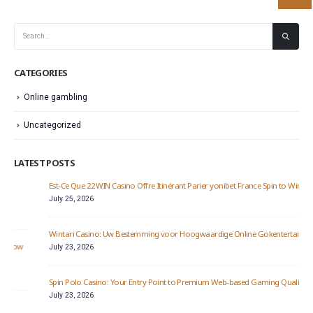
CATEGORIES
Online gambling
Uncategorized
LATEST POSTS
Est-Ce Que 22WIN Casino Offre Itinérant Parier yonibet France Spin to Win
July 25, 2026
Wintari Casino: Uw Bestemming voor Hoogwaardige Online Gokentertainment
July 23, 2026
Spin Polo Casino: Your Entry Point to Premium Web-based Gaming Quality
July 23, 2026