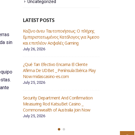
Uncategorized
LATEST POSTS
nérant
Καζίνο άνευ Ταυτοποιήσεως: Ο πλήρης
Est-Ce Que 22
erras
Εμπεριστατωμένος Κατάλογος για Άμεσο
Parier yonibet
da sin
και επιπλέον Ασφαλές Gaming
July 25, 2026
July 26, 2026
or
Wintari Casin
nment
¿Qué Tan Efectivo Encarna El Cliente
Hoogwaardige 
Afirma De UDBet _ Península Ibérica Play
July 23, 2026
equipo
Now midascasino-es.com
estas.
July 25, 2026
to
Spin Polo Casi
rante
ty
Premium Web-
Security Department And Confirmation
July 23, 2026
Measuring Rod KatsuBet Casino _
Commonwealth of Australia Join Now
July 25, 2026