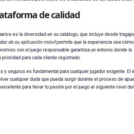
lataforma de calidad
 άνευ Ταυτοποιήσεως: Ο πλήρης
Est-Ce Que 22WIN Casino Offre Iti
rios es la diversidad en su catálogo, que incluye desde tragap
στατωμένος Κατάλογος για Άμεσο
Parier yonibet France Spin to Win
idez de su aplicación móvil
permite que la experiencia sea cómo
ιπλέον Ασφαλές Gaming
July 25, 2026
 2026
romiso con el juego responsable garantiza un entorno donde la
rioridad para cada cliente registrado.
Wintari Casino: Uw Bestemming vo
n Efectivo Encarna El Cliente
Hoogwaardige Online Gokentertai
De UDBet _ Península Ibérica Play
July 23, 2026
 y seguros es fundamental para cualquier jugador exigente. El 
dascasino-es.com
olver cualquier duda que pueda surgir durante el proceso de apu
 2026
Spin Polo Casino: Your Entry Point 
n excelente para llevar tu pasión por el juego al siguiente nivel du
Premium Web-based Gaming Quali
y Department And Confirmation
July 23, 2026
ng Rod KatsuBet Casino _
ealth of Australia Join Now
 2026