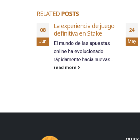
RELATED
POSTS
a de juego
Die Welt der
24
17
 Stake
Unterhaltung bei
Superbet entdecken
May
Jun
 apuestas
Der Markt für Glücksspiele
cionado
in Deutschland wächst
a nuevas...
stetig und bietet Spielern...
read more