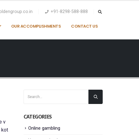
ldengroup.co.in
+91-8298-588-888
OUR ACCOMPLISHMENTS
CONTACT US
CATEGORIES
e v
Online gambling
 kot