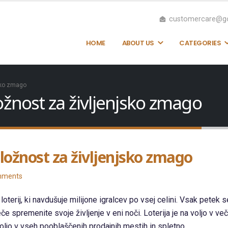
customercare@go
HOME
ABOUT US
CATEGORIES
jsko zmago
ožnost za življenjsko zmago
iložnost za življenjsko zmago
mments
 loterij, ki navdušuje milijone igralcev po vsej celini. Vsak petek s
če spremenite svoje življenje v eni noči. Loterija je na voljo v več
 voljo v vseh pooblaščenih prodajnih mestih in spletno.