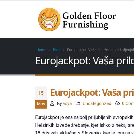
Home
»
Blog
»
Eurojackpot: Vaša priložnost za življen
Eurojackpot: Vaša pril
Eurojackpot: Vaša pr
15
By
vsya
Uncategorized
0 Co
May
Eurojackpot je ena najbolj priljubljenih evropskih
Helsinkih izvede žrebanje, kjer lahko z nekaj sre
18 državah, vključno s Slovenijo, kjer je igra na