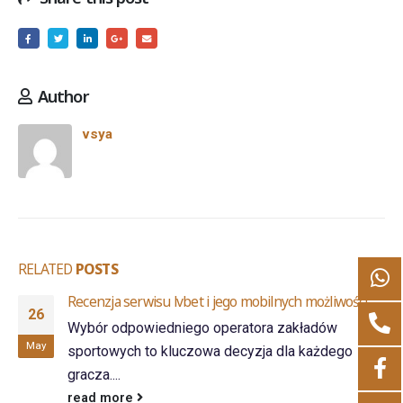
Author
vsya
RELATED
POSTS
ego mobilnych możliwości
888 Casino: Elevating Onlin
14
eratora zakładów
Step into the vibrant world
May
decyzja dla każdego
with 888 Casino,...
read more