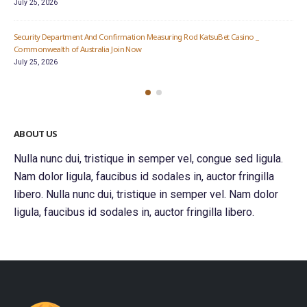
Spin Polo Casino: Your
July 23, 2026
And Confirmation Measuring Rod KatsuBet Casino _
tralia Join Now
ABOUT US
Nulla nunc dui, tristique in semper vel, congue sed ligula.
Nam dolor ligula, faucibus id sodales in, auctor fringilla
libero. Nulla nunc dui, tristique in semper vel. Nam dolor
ligula, faucibus id sodales in, auctor fringilla libero.