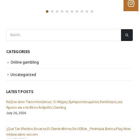
CATEGORIES
Online gambling
Uncategorized
LATEST POSTS
ιήσεως: Ο πλήρης Εμπεριστατωμένος Κατάλογος για
Est-Ce Que 22WIN Casino 
 Ασφαλές Gaming
July 25, 2026
Wintari Casino: Uw Be
rna El Cliente Afirma De UDBet _ Península Ibérica Play Now
July 23, 2026