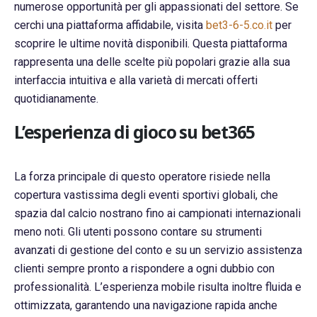
numerose opportunità per gli appassionati del settore. Se
cerchi una piattaforma affidabile, visita
bet3-6-5.co.it
per
scoprire le ultime novità disponibili. Questa piattaforma
rappresenta una delle scelte più popolari grazie alla sua
interfaccia intuitiva e alla varietà di mercati offerti
quotidianamente.
L’esperienza di gioco su bet365
La forza principale di questo operatore risiede nella
copertura vastissima degli eventi sportivi globali, che
spazia dal calcio nostrano fino ai campionati internazionali
meno noti. Gli utenti possono contare su strumenti
avanzati di gestione del conto e su un servizio assistenza
clienti sempre pronto a rispondere a ogni dubbio con
professionalità. L’esperienza mobile risulta inoltre fluida e
ottimizzata, garantendo una navigazione rapida anche