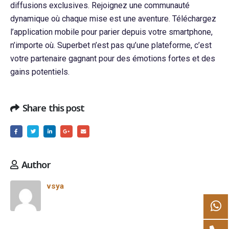
diffusions exclusives. Rejoignez une communauté
dynamique où chaque mise est une aventure. Téléchargez
l’application mobile pour parier depuis votre smartphone,
n’importe où. Superbet n’est pas qu’une plateforme, c’est
votre partenaire gagnant pour des émotions fortes et des
gains potentiels.
Share this post
Author
vsya