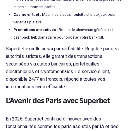
mises au moment parfait.
Casino virtuel :
Machines à sous, roulette et blackjack pour
varier les plaisirs.
Promotions attractives :
Bonus de bienvenue généreux et
cashback hebdomadaire pour booster votre bankroll.
Superbet excelle aussi par sa fiabilité. Régulée par des
autorités strictes, elle garantit des transactions
sécurisées via cartes bancaires, portefeuilles
électroniques et cryptomonnaies. Le service client,
disponible 24/7 en français, répond à toutes vos
interrogations avec efficacité.
L’Avenir des Paris avec Superbet
En 2026, Superbet continue d’innover avec des
fonctionnalités comme les paris assistés par IA et des