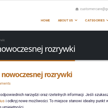
customercare@go
HOME
ABOUT US
CATEGORIES
ywki
nowoczesnej rozrywki
o nowoczesnej rozrywki
mments
odpowiednich narzędzi oraz rzetelnych informacji. Jeśli szukas
ius
i odkryj nowe możliwości. To miejsce stanowi idealny punkt 
 umiejętności.