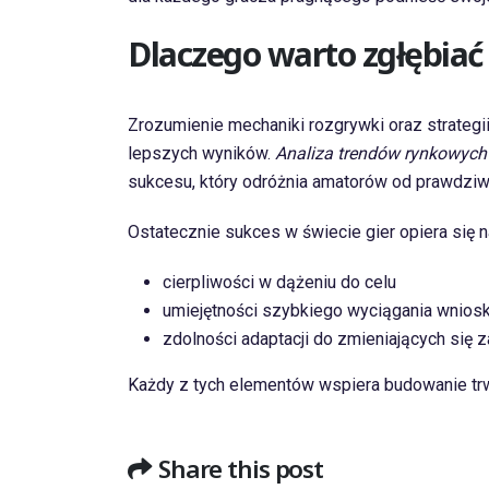
Dlaczego warto zgłębiać
Καζίνο
Zrozumienie mechaniki rozgrywki oraz strateg
Εμπερι
lepszych wyników.
Analiza trendów rynkowych
και επ
July 26,
sukcesu, który odróżnia amatorów od prawdziw
Ostatecznie sukces w świecie gier opiera się na
¿Qué Ta
Afirma 
Now mi
cierpliwości w dążeniu do celu
July 25,
umiejętności szybkiego wyciągania wnios
zdolności adaptacji do zmieniających się 
Securit
Measuri
Każdy z tych elementów wspiera budowanie trwał
Commonw
July 25,
Share this post