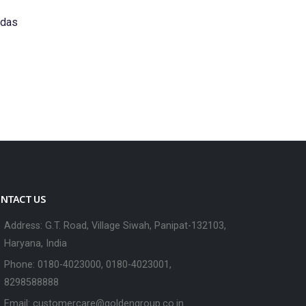
Discover the exciting world
mome
 das
of online entertainment with
een 
rainbet australia. This...
voor.
read more
rea
NTACT US
Address:
G.T. Road, Village Siwah, Panipat-132103,
Haryana, India
Phone:
0180-4023000, 0180-4023001,
8298588888
Email:
customercare@goldengroup.co.in