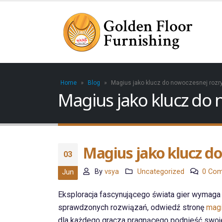
Home
»
Blog
»
Magius jako klucz do nowoczesnej rozr
Magius jako klucz do 
Magius jako klucz d
03
By
vsya
Uncategorized
0 Co
Jun
Eksploracja fascynującego świata gier wymaga 
sprawdzonych rozwiązań, odwiedź stronę
mag
dla każdego gracza pragnącego podnieść swoje