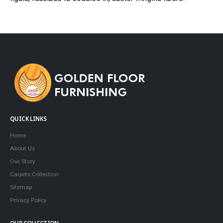
QUICK LINKS
Home
About Us
Our Story
Carpets Collection
Sitemap
Privacy Policy
OUR COLLECTION
Tufting
Polyester