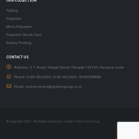
Micro Polyester
Polyester Shrink Yarn
Rotary Printing
CONTACT US
Address:
G.T. Road, Village Siwah, Panipat-132103, Haryana, India
Phone:
0180-4023000, 0180-4023001, 8298588888
Email:
customercare@goldengroup.co.in
© copyright 2022. All Rights Reserved | Golden Floor Furnishing