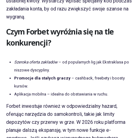
ustalonej kwoty. Wystarczy wpisać specjalny kod podczas
zakładania konta, by od razu zwiększyć swoje szanse na
wygraną.
Czym Forbet wyróżnia się na tle
konkurencji?
Szeroka oferta zakładów
– od popularnych lig jak Ekstraklasa po
niszowe dyscypliny.
Promocje dla stałych graczy
– cashback, freebety i boosty
kursów.
Aplikacja mobilna – idealna do obstawiania w ruchu.
Forbet inwestuje również w odpowiedzialny hazard,
oferując narzędzia do samokontroli, takie jak limity
depozytów czy przerwy w grze. W 2026 roku platforma
planuje dalszą ekspansję, w tym nowe funkcje e-