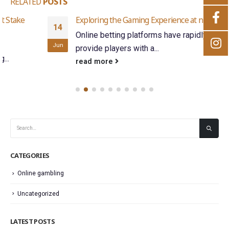
RELATED
POSTS
Exploring the Gaming Experience at n1bet
14
Online betting platforms have rapidly evolved to
Jun
provide players with a...
read more
CATEGORIES
Online gambling
Uncategorized
LATEST POSTS