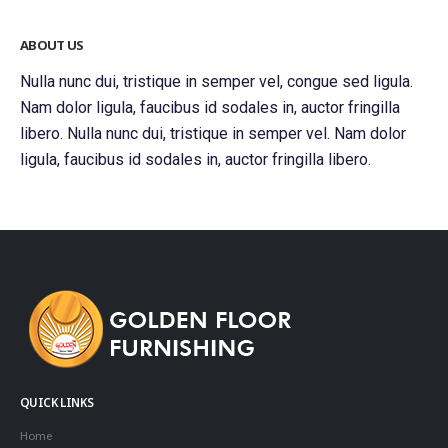
Nulla nunc dui, tristique in semper vel, congue sed ligula.
Nam dolor ligula, faucibus id sodales in, auctor fringilla
libero. Nulla nunc dui, tristique in semper vel. Nam dolor
ligula, faucibus id sodales in, auctor fringilla libero.
QUICK LINKS
Home
About Us
Our Story