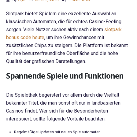
By
vsya
Uncategorized
0 Comments
Slotpark bietet Spielern eine exzellente Auswahl an
klassischen Automaten, die für echtes Casino-Feeling
sorgen. Viele Nutzer suchen aktiv nach einem
slotpark
bonus code heute
, um ihre Gewinnchancen mit
zusätzlichen Chips zu steigern. Die Plattform ist bekannt
für ihre benutzerfreundliche Oberfläche und die hohe
Qualität der grafischen Darstellungen.
Spannende Spiele und Funktionen
Die Spielothek begeistert vor allem durch die Vielfalt
bekannter Titel, die man sonst oft nur in landbasierten
Casinos findet. Wer sich für die Besonderheiten
interessiert, sollte folgende Vorteile beachten:
Regelmäßige Updates mit neuen Spielautomaten