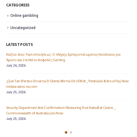
Online gambling
Uncategorized
LATEST POSTS
ος για
Est-Ce Que 22WIN Casino Offre Itinérant Parier yonibet France Spin to W
July 25, 2026
Wintari Casino: Uw Bestemming voor Hoogwaardige Online Gokentert
ica Play Now
July 23, 2026
Spin Polo Casino: Your Entry Point to Premium Web-based Gaming Qual
July 23, 2026
o _
ABOUT US