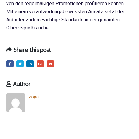
von den regelmäßigen Promotionen profitieren können.
Mit einem verantwortungsbewussten Ansatz setzt der
Anbieter zudem wichtige Standards in der gesamten
Glücksspielbranche.
Share this post
Author
vsya