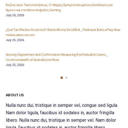
Καζίνο άνευ Ταυτοποιήσεως: Ο πλήρης Εμπεριστατωμένος Κατάλογος για
Άμεσο και επιπλέον Ασφαλές Gaming
July 26, 2026
¿Qué Tan Efectivo Encarna El Cliente Afirma De UDBet _ Península Ibérica Play Now
midascasino-es.com
July 25, 2026
Security Department And Confirmation Measuring Rod KatsuBet Casino _
Commonwealth of Australia Join Now
July 25, 2026
ABOUT US
Nulla nunc dui, tristique in semper vel, congue sed ligula.
Nam dolor ligula, faucibus id sodales in, auctor fringilla
libero. Nulla nunc dui, tristique in semper vel. Nam dolor
ligula, faucibus id sodales in, auctor fringilla libero.