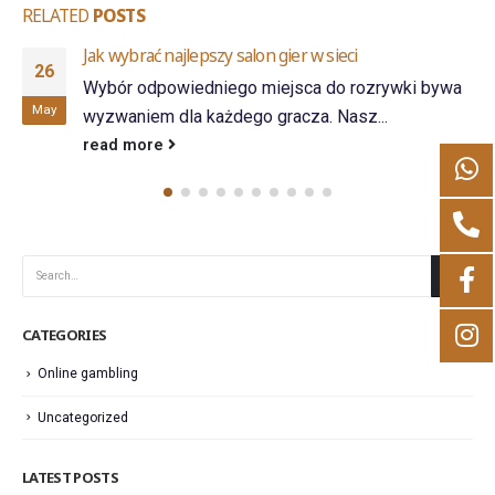
RELATED
POSTS
Jak wybrać najlepszy salon gier w sieci
26
Wybór odpowiedniego miejsca do rozrywki bywa
May
wyzwaniem dla każdego gracza. Nasz...
read more
CATEGORIES
Online gambling
Uncategorized
LATEST POSTS