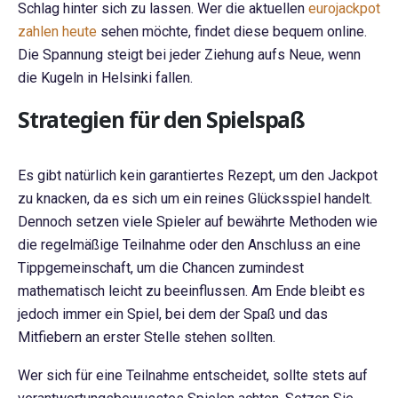
Schlag hinter sich zu lassen. Wer die aktuellen
eurojackpot
zahlen heute
sehen möchte, findet diese bequem online.
Die Spannung steigt bei jeder Ziehung aufs Neue, wenn
die Kugeln in Helsinki fallen.
Strategien für den Spielspaß
Es gibt natürlich kein garantiertes Rezept, um den Jackpot
zu knacken, da es sich um ein reines Glücksspiel handelt.
Dennoch setzen viele Spieler auf bewährte Methoden wie
die regelmäßige Teilnahme oder den Anschluss an eine
Tippgemeinschaft, um die Chancen zumindest
mathematisch leicht zu beeinflussen. Am Ende bleibt es
jedoch immer ein Spiel, bei dem der Spaß und das
Mitfiebern an erster Stelle stehen sollten.
Wer sich für eine Teilnahme entscheidet, sollte stets auf