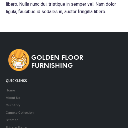
ligula, faucibus id sodales in, auctor fringilla libero.
QUICK LINKS
Home
About Us
Our Story
Carpets Collection
Sitemap
Privacy Policy