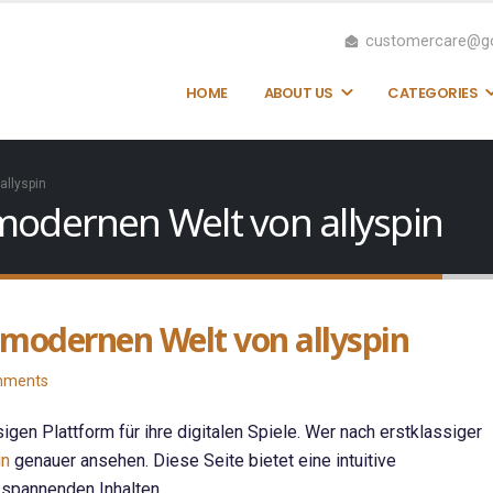
customercare@go
HOME
ABOUT US
CATEGORIES
allyspin
modernen Welt von allyspin
 modernen Welt von allyspin
mments
igen Plattform für ihre digitalen Spiele. Wer nach erstklassiger
in
genauer ansehen. Diese Seite bietet eine intuitive
 spannenden Inhalten.