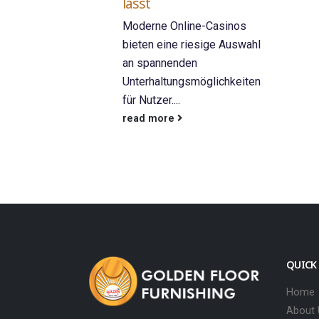
moderno
Online-Casinos
El mundo de las apuestas
ne riesige Auswahl
digitales ha experimentado
enden
una transformación radical...
tungsmöglichkeiten
read more
...
re
QUICK 