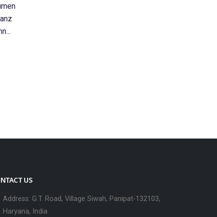
Sportaza si è affermato
ble
rapidamente come uno dei
portali di gioco...
read more
s
ght online
a daunting
..
NTACT US