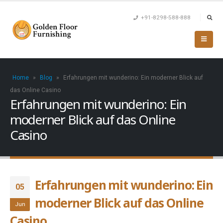
+91-8298-588-888
Home
»
Blog
»
Erfahrungen mit wunderino: Ein moderner Blick auf
das Online Casino
Erfahrungen mit wunderino: Ein
moderner Blick auf das Online
Casino
Erfahrungen mit wunderino: Ein
05
moderner Blick auf das Online
Jun
Casino