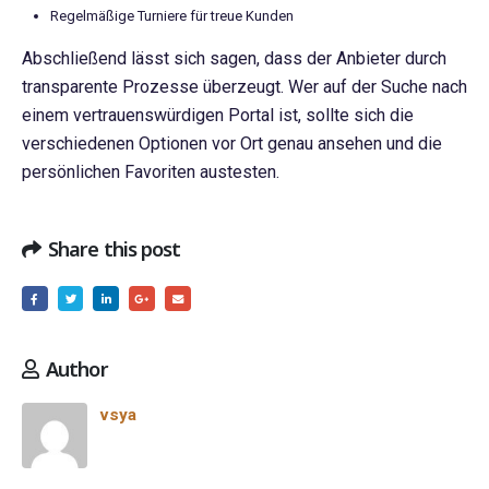
Regelmäßige Turniere für treue Kunden
Abschließend lässt sich sagen, dass der Anbieter durch
transparente Prozesse überzeugt. Wer auf der Suche nach
einem vertrauenswürdigen Portal ist, sollte sich die
verschiedenen Optionen vor Ort genau ansehen und die
persönlichen Favoriten austesten.
Share this post
Author
vsya