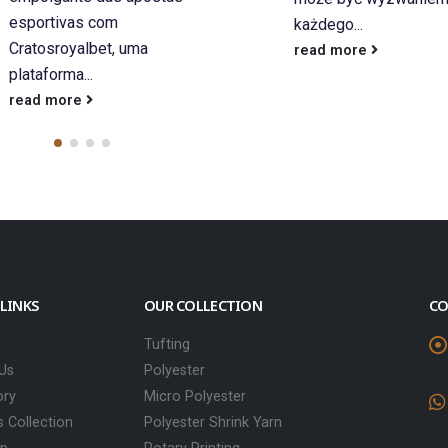
milioni di
każdego...
read mo
read more
LINKS
OUR COLLECTION
CO
Tufting
Us
Polyester
ory
Micro Polyester
s Collection
Polyester Shrink Yarn