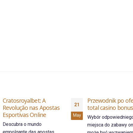
Przewodnik po ofercie i
Guida c
21
05
s
total casino bonuses
fortuna
Euroja
May
Jun
Wybór odpowiedniego
Il gioco
miejsca do zabawy online
continua 
może być wyzwaniem dla