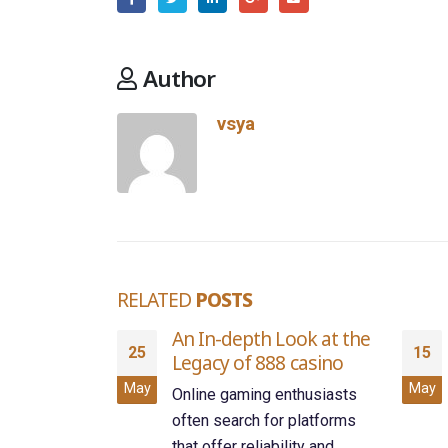
Author
vsya
RELATED
POSTS
 In-depth Look at the
Cratosroyalbet: A
15
gacy of 888 casino
Revolução nas Aposta
Esportivas Online
May
ine gaming enthusiasts
Descubra o mundo
en search for platforms
empolgante das apostas
t offer reliability and...