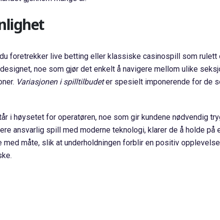
nlighet
: Ο πλήρης
Est-Ce Que 22WIN Casino Offre Itinérant
Καζίνο 
u foretrekker live betting eller klassiske casinospill som rulett
ος για Άμεσο
Parier yonibet France Spin to Win
Εμπερισ
vt designet, noe som gjør det enkelt å navigere mellom ulike seks
ng
και επι
July 25, 2026
July 26,
oner.
Variasjonen i spilltilbudet
er spesielt imponerende for de 
Wintari Casino: Uw Bestemming voor
Cliente
Hoogwaardige Online Gokentertainment
¿Qué Tan
Ibérica Play
Afirma D
July 23, 2026
tår i høysetet for operatøren, noe som gir kundene nødvendig tr
Now mid
re ansvarlig spill med moderne teknologi, klarer de å holde på 
July 25,
Spin Polo Casino: Your Entry Point to
lle med måte, slik at underholdningen forblir en positiv opplevelse
Premium Web-based Gaming Quality
ske.
nfirmation
Securit
July 23, 2026
ino _
Measuri
Join Now
Commonw
July 25,