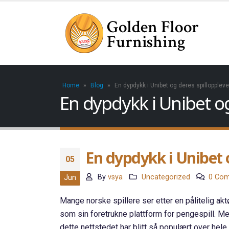
Home
»
Blog
»
En dypdykk i Unibet og deres spilloppleve
En dypdykk i Unibet og
En dypdykk i Unibet o
05
By
vsya
Uncategorized
0 Co
Jun
Mange norske spillere ser etter en pålitelig ak
som sin foretrukne plattform for pengespill. Med
dette nettstedet har blitt så populært over hel