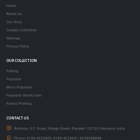
Home
About Us
Our Story
Carpets Collection
Sitemap
Privacy Policy
OUR COLLECTION
Tufting
Polyester
Micro Polyester
Polyester Shrink Yarn
Rotary Printing
CONTACT US
Address:
G.T. Road, Village Siwah, Panipat-132103, Haryana, India
Phone:
0180-4023000, 0180-4023001, 8298588888