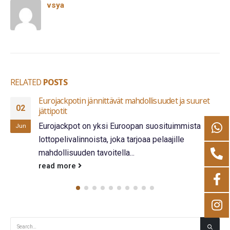
vsya
RELATED
POSTS
nittävät mahdollisuudet ja suuret
How to Ide
15
Online Ca
ksi Euroopan suosituimmista
Sep
ta, joka tarjoaa pelaajille
voitella...
Choosing the right
task, especially...
read more