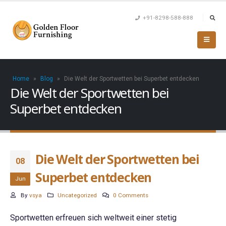
+91-8298-588-888
Home
»
Blog
»
Die Welt der Sportwetten bei Superbet entdecken
Die Welt der Sportwetten bei
Superbet entdecken
Die Welt der Sportwetten bei
08
Superbet entdecken
Jun
By
vsya
Uncategorized
0 Comments
Sportwetten erfreuen sich weltweit einer stetig