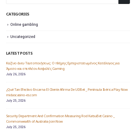
CATEGORIES
Online gambling
Uncategorized
LATEST POSTS
νευ Ταυτοποιήσεως: Ο πλήρης Εμπεριστατωμένος Κατάλογος για
Est-Ce Que 
ι επιπλέον Ασφαλές Gaming
July 25, 20
2026
Wintari Ca
Efectivo Encarna El Cliente Afirma De UDBet _ Península Ibérica Play Now
July 23, 20
ino-es.com
2026
Spin Polo 
July 23, 20
 Department And Confirmation Measuring Rod KatsuBet Casino _
alth of Australia Join Now
2026