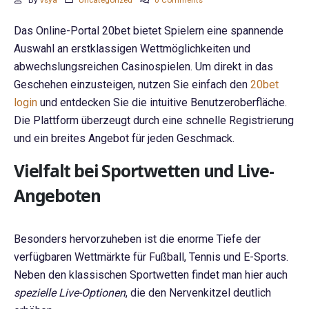
By
vsya
Uncategorized
0 Comments
Das Online-Portal 20bet bietet Spielern eine spannende
Auswahl an erstklassigen Wettmöglichkeiten und
abwechslungsreichen Casinospielen. Um direkt in das
Geschehen einzusteigen, nutzen Sie einfach den
20bet
login
und entdecken Sie die intuitive Benutzeroberfläche.
Die Plattform überzeugt durch eine schnelle Registrierung
und ein breites Angebot für jeden Geschmack.
Vielfalt bei Sportwetten und Live-
Angeboten
Besonders hervorzuheben ist die enorme Tiefe der
verfügbaren Wettmärkte für Fußball, Tennis und E-Sports.
Neben den klassischen Sportwetten findet man hier auch
spezielle Live-Optionen
, die den Nervenkitzel deutlich