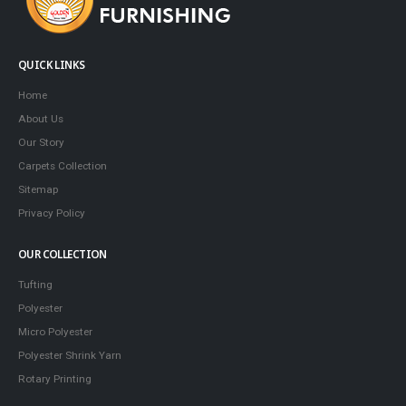
QUICK LINKS
Home
About Us
Our Story
Carpets Collection
Sitemap
Privacy Policy
OUR COLLECTION
Tufting
Polyester
Micro Polyester
Polyester Shrink Yarn
Rotary Printing
CONTACT US