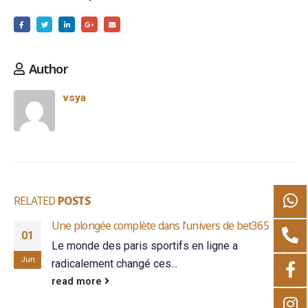
Author
vsya
RELATED
POSTS
Explorarea experientei de joc la 888 casino pentru
08
jucatorii din Romania
Jucatorii romani cauta constant platforme de
Jun
divertisment online care sa ofere...
read more