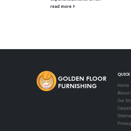
Spielautom
read more
read mor
QUICK 
Home
About 
Our St
Carpet
Sitem
Privacy