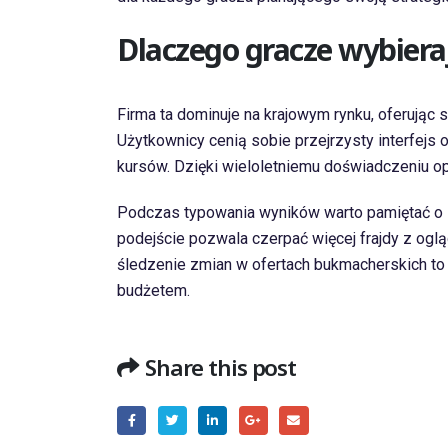
Dlaczego gracze wybiera
Καζίνο
Firma ta dominuje na krajowym rynku, oferując s
Εμπερι
Użytkownicy cenią sobie przejrzysty interfejs
και επ
July 26,
kursów. Dzięki wieloletniemu doświadczeniu op
Podczas typowania wyników warto pamiętać o z
¿Qué Ta
Afirma 
podejście pozwala czerpać więcej frajdy z oglą
Now mi
śledzenie zmian w ofertach bukmacherskich t
July 25,
budżetem.
Securit
Measuri
Share this post
Commonw
July 25,