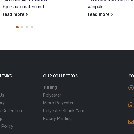
aten und...
aanpak...
e
read more
LINKS
OUR COLLECTION
CO
Tufting
Us
Polyester
ory
Micro Polyester
s Collection
Polyester Shrink Yarn
ap
Rotary Printing
 Policy