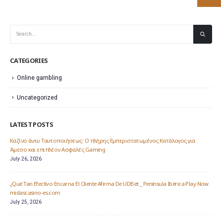
CATEGORIES
Online gambling
Uncategorized
LATEST POSTS
νευ Ταυτοποιήσεως: Ο πλήρης Εμπεριστατωμένος Κατάλογος για
Est-Ce Que 
ι επιπλέον Ασφαλές Gaming
July 25, 20
2026
Wintari Ca
Efectivo Encarna El Cliente Afirma De UDBet _ Península Ibérica Play Now
July 23, 20
ino-es.com
2026
Spin Polo 
July 23, 20