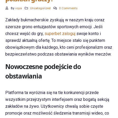
By
vsya
Uncategorized
0 Comments
Zakłady bukmacherskie zyskują w naszym kraju coraz
szersze grono entuzjastów sportowych emocji. Jeśli
chcesz wejść do gry,
superbet zaloguj
swoje konto i
sprawdź aktualną ofertę. To miejsce stało się punktem
obowiązkowym dla każdego, kto ceni profesjonalizm oraz
bezpieczeństwo podczas obstawiania wyników meczów.
Nowoczesne podejście do
obstawiania
Platforma ta wyróżnia się na tle konkurencji przede
wszystkim przejrzystym interfejsem oraz bogatą sekcją
zakładów na żywo. Użytkownicy chwalą sobie częste
promocje oraz możliwość śledzenia transmisji wideo, co