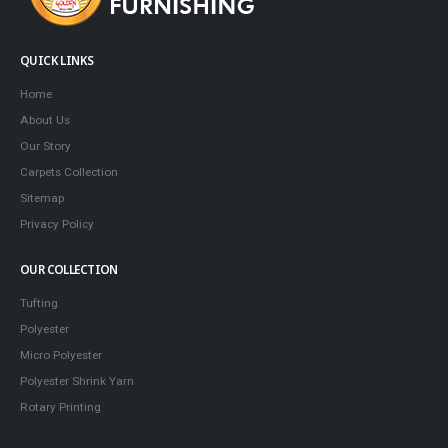
QUICK LINKS
Home
About Us
Our Story
Carpets Collection
Sitemap
Privacy Policy
OUR COLLECTION
Tufting
Polyester
Micro Polyester
Polyester Shrink Yarn
Rotary Printing
CONTACT US