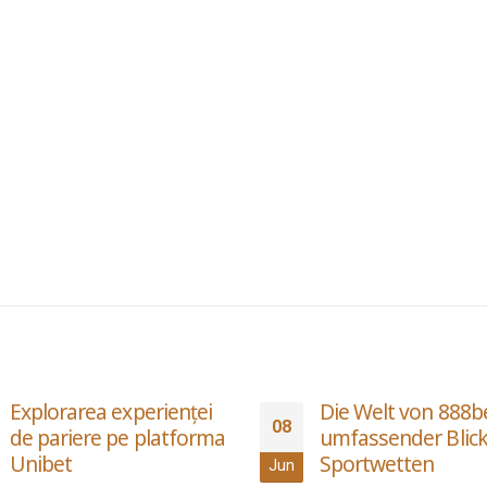
Explorarea experienței
Die Welt von 888be
08
de pariere pe platforma
umfassender Blick
Unibet
Sportwetten
Jun