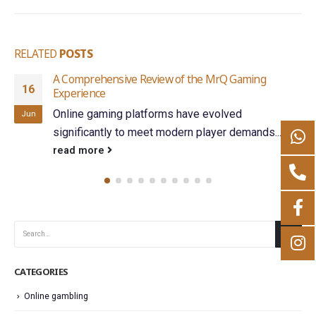
RELATED
POSTS
Gaming
Analisi completa dell’esperienza di gioco 
16
Il panorama del gioco online in Italia of
d
Jun
numerose alternative per...
emands...
read more
CATEGORIES
Online gambling