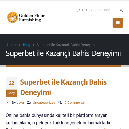
+91-8298-588-888
Home
»
Blog
»
Superbet ile Kazançlı Bahis Deneyimi
Superbet ile Kazançlı Bahis Deneyimi
Superbet ile Kazançlı Bahis
22
Deneyimi
May
By
vsya
Uncategorized
0 Comments
Online bahis dünyasında kaliteli bir platform arayan
kullanıcılar için pek çok farklı seçenek bulunmaktadır.