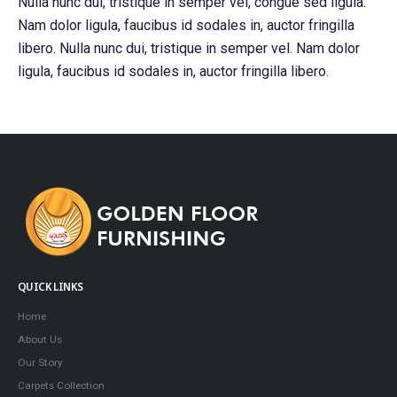
Nam dolor ligula, faucibus id sodales in, auctor fringilla
libero. Nulla nunc dui, tristique in semper vel. Nam dolor
ligula, faucibus id sodales in, auctor fringilla libero.
QUICK LINKS
Home
About Us
Our Story
Carpets Collection