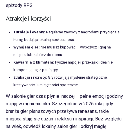
epizody RPG.
Atrakcje i korzyści
Turnieje i eventy:
Regularne zawody z nagrodami przyciągają
tłumy, budując lokalną społeczność.
Wynajem gier:
Nie musisz kupować – wypożycz i graj na
miejscu lub zabierz do domu.
Kawiarnia z klimatem:
Pyszne napoje i przekąski idealnie
komponują się z partią gry.
Edukacja i rozwój:
Gry rozwijają myślenie strategiczne,
kreatywność i umiejętności społeczne.
W salonie gier czas płynie inaczej – pełne emocji godziny
mijają w mgnieniu oka. Szczególnie w 2026 roku, gdy
branża gier planszowych przeżywa renesans, takie
miejsca stają się oazami relaksu i inspiracji. Bez względu
na wiek, odwiedź lokalny salon gier i odkryj magię