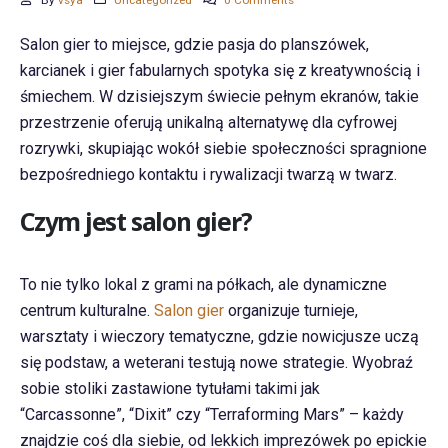
By
vsya
Uncategorized
0 Comments
Salon gier to miejsce, gdzie pasja do planszówek,
karcianek i gier fabularnych spotyka się z kreatywnością i
śmiechem. W dzisiejszym świecie pełnym ekranów, takie
przestrzenie oferują unikalną alternatywę dla cyfrowej
rozrywki, skupiając wokół siebie społeczności spragnione
bezpośredniego kontaktu i rywalizacji twarzą w twarz.
Czym jest salon gier?
To nie tylko lokal z grami na półkach, ale dynamiczne
centrum kulturalne.
Salon gier
organizuje turnieje,
warsztaty i wieczory tematyczne, gdzie nowicjusze uczą
się podstaw, a weterani testują nowe strategie. Wyobraź
sobie stoliki zastawione tytułami takimi jak
“Carcassonne”, “Dixit” czy “Terraforming Mars” – każdy
znajdzie coś dla siebie, od lekkich imprezówek po epickie