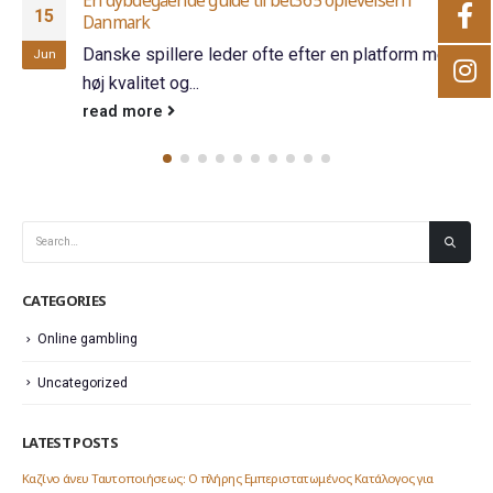
How to Detect and Preven
27
Cheating in Casinos
 med
Jun
Cheating in casinos poses a significant threat 
the integrity of...
read more
CATEGORIES
Online gambling
Uncategorized
LATEST POSTS