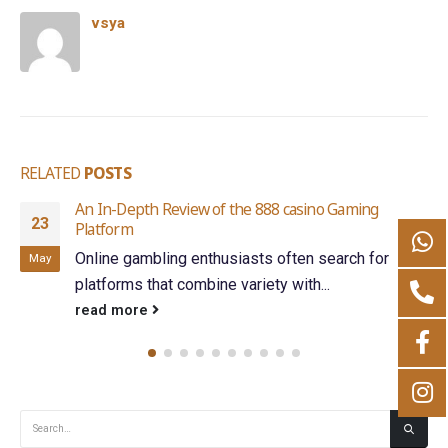
vsya
RELATED
POSTS
ng
Dlaczego Superbet cieszy się tak dużą popula
05
wśród polskich graczy?
 for
Zakłady bukmacherskie zyskują w naszym 
Jun
coraz szersze grono entuzjastów sportowy
read more