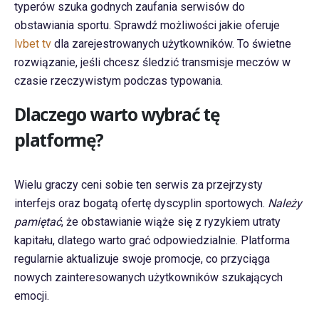
typerów szuka godnych zaufania serwisów do
obstawiania sportu. Sprawdź możliwości jakie oferuje
lvbet tv
dla zarejestrowanych użytkowników. To świetne
rozwiązanie, jeśli chcesz śledzić transmisje meczów w
czasie rzeczywistym podczas typowania.
Dlaczego warto wybrać tę
platformę?
Wielu graczy ceni sobie ten serwis za przejrzysty
interfejs oraz bogatą ofertę dyscyplin sportowych.
Należy
pamiętać
, że obstawianie wiąże się z ryzykiem utraty
kapitału, dlatego warto grać odpowiedzialnie. Platforma
regularnie aktualizuje swoje promocje, co przyciąga
nowych zainteresowanych użytkowników szukających
emocji.