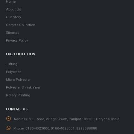
About Us
Our Story
Carpets Collection
Sitemap
Privacy Policy
OUR COLLECTION
Tufting
Polyester
Micro Polyester
Polyester Shrink Yarn
Rotary Printing
CONTACT US
Address:
G.T. Road, Village Siwah, Panipat-132103, Haryana, India
Phone:
0180-4023000, 0180-4023001, 8298588888
Email:
customercare@goldengroup.co.in