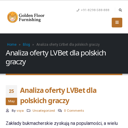
+91-8298-588-888
Home
»
Blog
»
Analiza oferty LVBet dla polskich graczy
Analiza oferty LVBet dla polskich
graczy
Analiza oferty LVBet dla
25
polskich graczy
May
By
vsya
Uncategorized
0 Comments
Zakłady bukmacherskie zyskują na popularności, a wielu