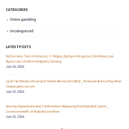
CATEGORIES
Online gambling
Uncategorized
LATEST POSTS
νος Κατάλογος για
Est-Ce Que 22WIN Casino Offre Itinérant Parier yonibet Fra
July 25, 2026
Wintari Casino: Uw Bestemming voor Hoogwaardige Onli
enínsula Ibérica Play Now
July 23, 2026
Spin Polo Casino: Your Entry Point to Premium Web-based
July 23, 2026
tsuBet Casino _