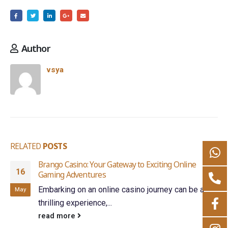
Author
vsya
RELATED
POSTS
Brango Casino: Your Gateway to Exciting Online
15
Gaming Adventures
Embarking on an online casino journey can be a
May
thrilling experience,...
read more