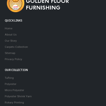
QUICK LINKS
Home
About Us
Our Story
Carpets Collection
Sitemap
Privacy Policy
OUR COLLECTION
Tufting
Polyester
Micro Polyester
Polyester Shrink Yarn
Rotary Printing