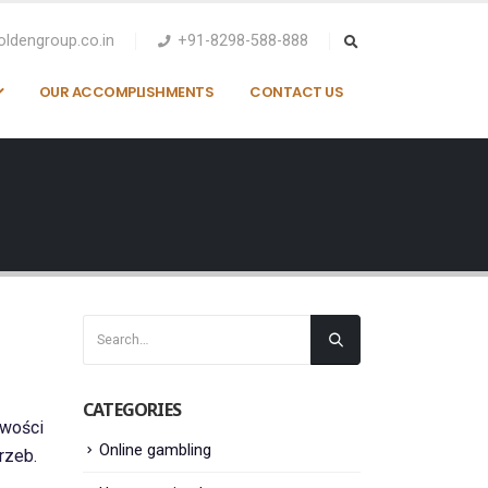
ldengroup.co.in
+91-8298-588-888
OUR ACCOMPLISHMENTS
CONTACT US
CATEGORIES
iwości
Online gambling
rzeb.