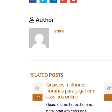
Author
vsya
RELATED
POSTS
om großen
Quais os melhores
01
22
horários para jogar em
cassinos online
Jan
Jul
 träumen
Quais os melhores horários
tag mit einem
para jogar em cassinos