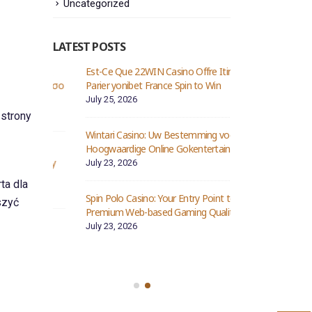
Uncategorized
LATEST POSTS
λήρης
Est-Ce Que 22WIN Casino Offre Itinérant
Καζίνο άνευ 
α Άμεσο
Parier yonibet France Spin to Win
Εμπεριστατωμ
και επιπλέον
July 25, 2026
July 26, 2026
 strony
Wintari Casino: Uw Bestemming voor
e
Hoogwaardige Online Gokentertainment
¿Qué Tan Efect
a Play
Afirma De UDBe
July 23, 2026
Now midascas
ta dla
July 25, 2026
Spin Polo Casino: Your Entry Point to
szyć
Premium Web-based Gaming Quality
tion
Security Depa
July 23, 2026
Measuring Rod
Now
Commonwealth 
July 25, 2026
ABOUT US