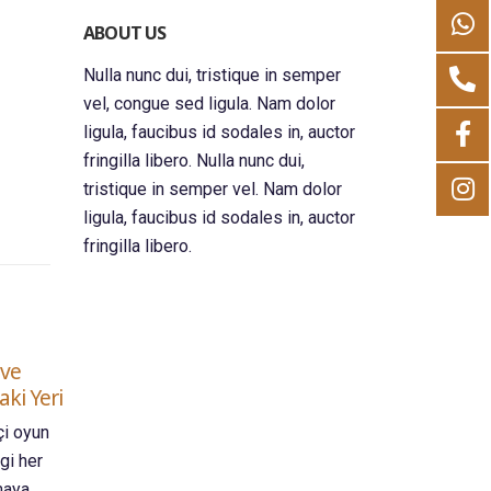
Nulla nunc dui, tristique in semper
vel, congue sed ligula. Nam dolor
ligula, faucibus id sodales in, auctor
fringilla libero. Nulla nunc dui,
tristique in semper vel. Nam dolor
ligula, faucibus id sodales in, auctor
fringilla libero.
e
Spin Polo Casino: Your
Erf
23
27
i Yeri
Entry Point to Premium
Einb
Web-based Gaming
Spo
Jul
May
 oyun
Quality
Tip
i her
Table of Topics Welcome to
Der 
a...