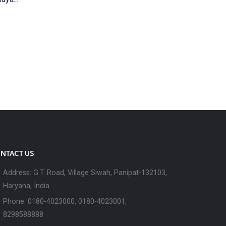
Our Gaming Platform Vast
sich
Game Selection That
eine
Exceeds...
rea
read more
NTACT US
Address:
G.T. Road, Village Siwah, Panipat-132103,
Haryana, India
Phone:
0180-4023000, 0180-4023001,
8298588888