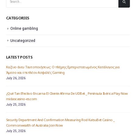
CATEGORIES
Online gambling
Uncategorized
LATEST POSTS
νευ Ταυτοποιήσεως: Ο πλήρης Εμπεριστατωμένος Κατάλογος για
Est-Ce Que 
ι επιπλέον Ασφαλές Gaming
July 25, 20
2026
Wintari Ca
Efectivo Encarna El Cliente Afirma De UDBet _ Península Ibérica Play Now
July 23, 20
ino-es.com
2026
Spin Polo 
July 23, 20
 Department And Confirmation Measuring Rod KatsuBet Casino _
alth of Australia Join Now
2026