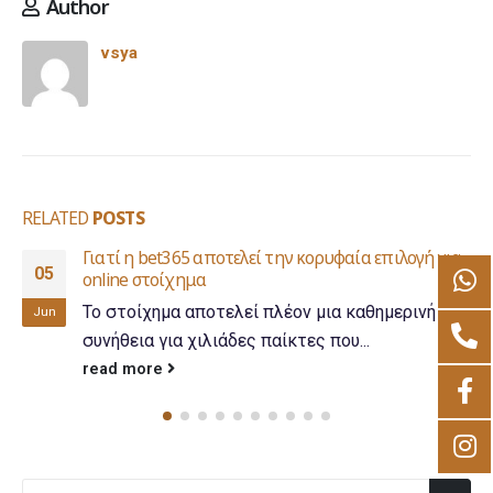
Author
vsya
RELATED
POSTS
ποτελεί την κορυφαία επιλογή για
Your Ultimate Guid
16
Gaming
τελεί πλέον μια καθημερινή
Ladbrokes stands a
May
ιάδες παίκτες που...
gaming...
read more