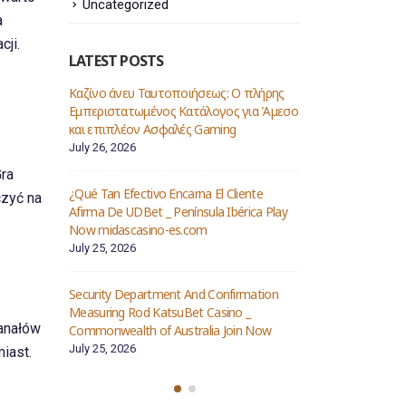
Uncategorized
a
cji.
LATEST POSTS
λήρης
Est-Ce Que 22WIN Casino Offre Itinérant
Καζίνο άνευ 
α Άμεσο
Parier yonibet France Spin to Win
Εμπεριστατωμ
και επιπλέον
July 25, 2026
July 26, 2026
Gra
Wintari Casino: Uw Bestemming voor
e
Hoogwaardige Online Gokentertainment
¿Qué Tan Efect
czyć na
a Play
Afirma De UDBe
July 23, 2026
Now midascas
July 25, 2026
Spin Polo Casino: Your Entry Point to
Premium Web-based Gaming Quality
tion
Security Depa
July 23, 2026
Measuring Rod
kanałów
Now
Commonwealth 
July 25, 2026
iast.
ABOUT US