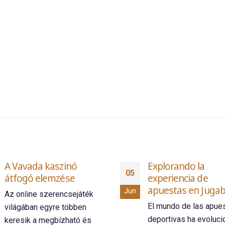
Explorando la
Salon Gier: Oaza
14
experiencia de
Rozrywki dla
apuestas en Jugabet
Miłośników Plans
May
i Karcianek
El mundo de las apuestas
Salon gier to miejsce,
deportivas ha evolucionado