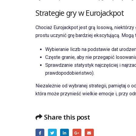
Strategie gry w Eurojackpot
Chociaż Eurojackpot jest grą losową, niektórzy
prostu uczynić grę bardziej ekscytującą. Mogą 
Wybieranie liczb na podstawie dat urodzeni
Częste granie, aby nie przegapić losowani
Sprawdzanie statystyk najczęściej i najrz
prawdopodobieństwo).
Niezależnie od wybranej strategii, pamiętaj o 
która może przynieść wielkie emocje i, przy o
Share this post