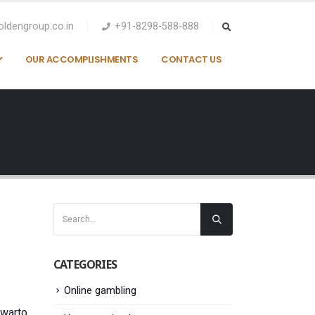
ldengroup.co.in
+91-8298-588-888
OUR ACCOMPLISHMENTS
CONTACT US
CATEGORIES
Online gambling
 warto