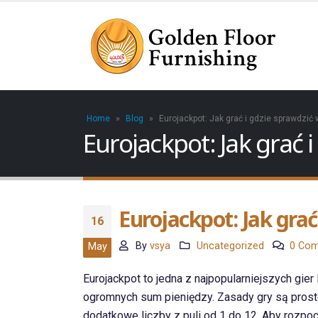
Home
»
Blog
»
Eurojackpot: Jak grać i gdzie sprawdzić 
Eurojackpot: Jak grać 
Eurojackpot: Jak grać
16
By
vsya
Uncategorized
0 Co
May
Eurojackpot to jedna z najpopularniejszych gie
ogromnych sum pieniędzy. Zasady gry są proste
dodatkowe liczby z puli od 1 do 12. Aby rozpo