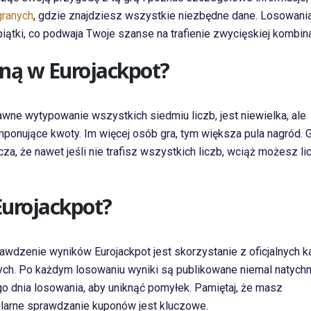
granych
, gdzie znajdziesz wszystkie niezbędne dane. Losowani
iątki, co podwaja Twoje szanse na trafienie zwycięskiej kombina
aną w Eurojackpot?
Que 22WIN Casino Offre Itinérant
Καζίνο άνευ Ταυτοποιήσεως: Ο π
yonibet France Spin to Win
Εμπεριστατωμένος Κατάλογος γι
και επιπλέον Ασφαλές Gaming
 2026
July 26, 2026
rawne wytypowanie wszystkich siedmiu liczb, jest niewielka, ale
imponujące kwoty. Im więcej osób gra, tym większa pula nagród. 
 Casino: Uw Bestemming voor
ardige Online Gokentertainment
¿Qué Tan Efectivo Encarna El Client
za, że nawet jeśli nie trafisz wszystkich liczb, wciąż możesz li
Afirma De UDBet _ Península Ibéric
 2026
Now midascasino-es.com
July 25, 2026
lo Casino: Your Entry Point to
Eurojackpot?
m Web-based Gaming Quality
Security Department And Confirma
 2026
Measuring Rod KatsuBet Casino _
dzenie wyników Eurojackpot jest skorzystanie z oficjalnych 
Commonwealth of Australia Join 
July 25, 2026
ych. Po każdym losowaniu wyniki są publikowane niemal natychm
o dnia losowania, aby uniknąć pomyłek. Pamiętaj, że masz
ularne sprawdzanie kuponów jest kluczowe.