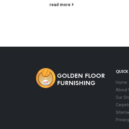
izgalmas...
read more
QUICK 
Home
About 
Our St
Carpet
Sitem
Privacy