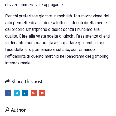
davvero immersiva e appagante.
Per chi preferisce giocare in mobilità, l’ottimizzazione del
sito permette di accedere a tutti i contenuti direttamente
dal proprio smartphone o tablet senza rinunciare alla
qualità. Oltre alla vasta scelta di giochi, l’assistenza clienti
si dimostra sempre pronta a supportare gli utenti in ogni
fase della loro permanenza sul sito, confermando
l’affidabilità di questo marchio nel panorama del gambling
internazionale.
Share this post
Author