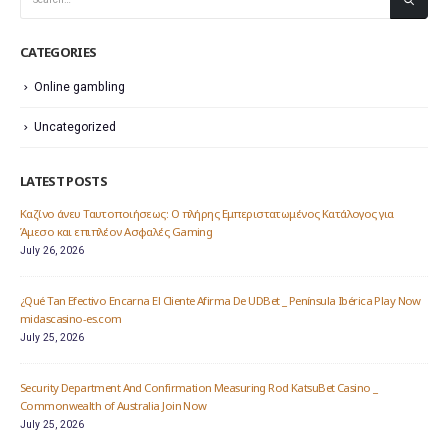
CATEGORIES
Online gambling
Uncategorized
LATEST POSTS
Est-Ce Que 22WIN Casino Offre Itinérant Parier yonibet France Spin to Win
July 25, 2026
Wintari Casino: Uw Bestemming voor Hoogwaardige Online Gokentertainment
July 23, 2026
Spin Polo Casino: Your Entry Point to Premium Web-based Gaming Quality
July 23, 2026