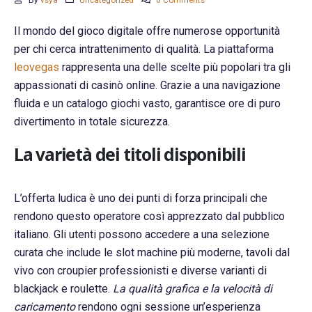
By
vsya
Uncategorized
0 Comments
Il mondo del gioco digitale offre numerose opportunità
per chi cerca intrattenimento di qualità. La piattaforma
leovegas
rappresenta una delle scelte più popolari tra gli
appassionati di casinò online. Grazie a una navigazione
fluida e un catalogo giochi vasto, garantisce ore di puro
divertimento in totale sicurezza.
La varietà dei titoli disponibili
L’offerta ludica è uno dei punti di forza principali che
rendono questo operatore così apprezzato dal pubblico
italiano. Gli utenti possono accedere a una selezione
curata che include le slot machine più moderne, tavoli dal
vivo con croupier professionisti e diverse varianti di
blackjack e roulette.
La qualità grafica e la velocità di
caricamento
rendono ogni sessione un’esperienza