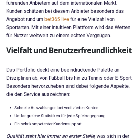
führenden Anbietern auf dem internationalen Markt.
Kunden schätzen bei diesem Anbieter besonders das
Angebot rund um
bet365 live
für eine Vielzahl von
Sportarten. Mit einer intuitiven Plattform wird das Wetten
für Nutzer weltweit zu einem echten Vergnügen.
Vielfalt und Benutzerfreundlichkeit
Das Portfolio deckt eine beeindruckende Palette an
Disziplinen ab, von Fußball bis hin zu Tennis oder E-Sport.
Besonders hervorzuheben sind dabei folgende Aspekte,
die den Service auszeichnen:
Schnelle Auszahlungen bei verifizierten Konten
Umfangreiche Statistiken für jede Spielbegegnung
Ein sehr kompetenter Kundensupport
Qualität steht hier immer an erster Stelle
, was sich in der