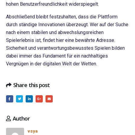
hohen Benutzerfreundlichkeit widerspiegelt.
Abschließend bleibt festzuhalten, dass die Plattform
durch ständige Innovationen überzeugt. Wer auf der Suche
nach einem stabilen und abwechslungsreichen
Spielerlebnis ist, findet hier eine bewährte Adresse.
Sicherheit und verantwortungsbewusstes Spielen bilden
dabei immer das Fundament für ein nachhaltiges
Vergnügen in der digitalen Welt der Wetten.
Share this post
Author
vsya