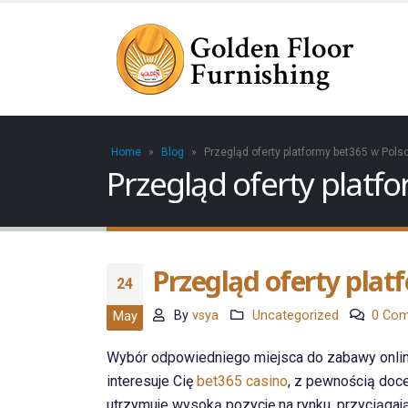
Home
»
Blog
»
Przegląd oferty platformy bet365 w Pols
Przegląd oferty platf
Przegląd oferty plat
24
By
vsya
Uncategorized
0 Co
May
Wybór odpowiedniego miejsca do zabawy onlin
interesuje Cię
bet365 casino
, z pewnością docen
utrzymuje wysoką pozycję na rynku, przyciąga