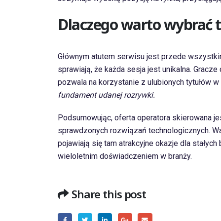
Dlaczego warto wybrać t
Καζίνο
Głównym atutem serwisu jest przede wszystki
Εμπερι
sprawiają, że każda sesja jest unikalna. Gracze
και επ
July 26,
pozwala na korzystanie z ulubionych tytułów 
fundament udanej rozrywki.
¿Qué Ta
Afirma 
Podsumowując, oferta operatora skierowana je
Now mi
sprawdzonych rozwiązań technologicznych. Wa
July 25,
pojawiają się tam atrakcyjne okazje dla stałyc
wieloletnim doświadczeniem w branży.
Securit
Measuri
Commonw
July 25,
Share this post