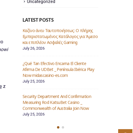
Uncategorized
LATEST POSTS
nérant
Καζίνο άνευ Ταυτοποιήσεως: Ο πλήρης
Est-Ce Que 22
Εμπεριστατωμένος Κατάλογος για Άμεσο
Parier yonibet
co
και επιπλέον Ασφαλές Gaming
July 25, 2026
July 26, 2026
nowi
or
Wintari Casin
nment
¿Qué Tan Efectivo Encarna El Cliente
Hoogwaardige 
Afirma De UDBet _ Península Ibérica Play
July 23, 2026
Now midascasino-es.com
July 25, 2026
to
Spin Polo Casi
ę z
ty
Premium Web-
Security Department And Confirmation
July 23, 2026
Measuring Rod KatsuBet Casino _
Commonwealth of Australia Join Now
July 25, 2026