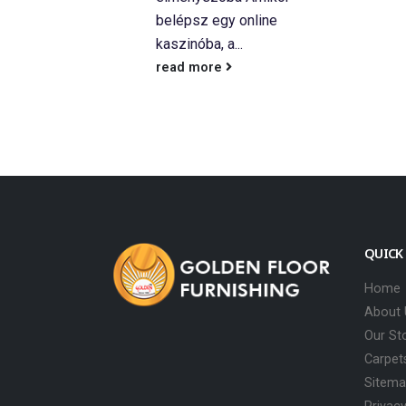
e en...
belépsz egy online
kaszinóba, a...
read more
QUICK 
Home
About 
Our St
Carpet
Sitem