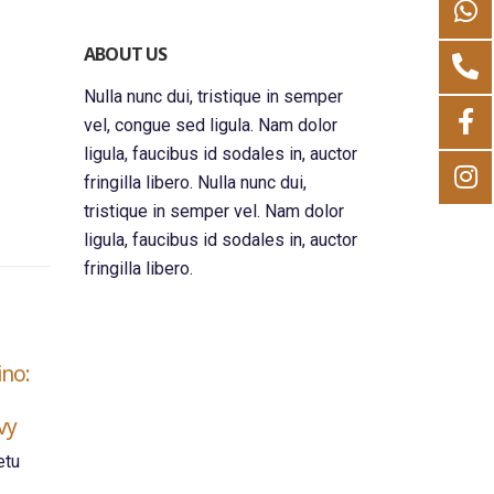
ABOUT US
Nulla nunc dui, tristique in semper
vel, congue sed ligula. Nam dolor
ligula, faucibus id sodales in, auctor
fringilla libero. Nulla nunc dui,
tristique in semper vel. Nam dolor
ligula, faucibus id sodales in, auctor
fringilla libero.
ino:
La experiencia definitiva
Eur
01
02
en betano argentina
jän
vy
mah
Jun
Jun
El mercado de las apuestas
suur
etu
en línea sigue creciendo a
Euro
pasos...