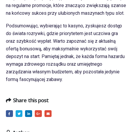
na regularne promocje, które znacząco zwiększają szanse
na końcowy sukces przy ulubionych maszynach typu slot.
Podsumowując, wybierając to kasyno, zyskujesz dostęp
do świata rozrywki, gdzie priorytetem jest uczciwa gra
oraz szybkość wypłat. Warto zapoznać się z aktualną
ofertą bonusową, aby maksymalnie wykorzystać swój
depozyt na start. Pamiętaj jednak, że każda forma hazardu
wymaga zdrowego rozsądku oraz umiejętnego
zarządzania własnym budżetem, aby pozostała jedynie
formą fascynującej zabawy.
Share this post