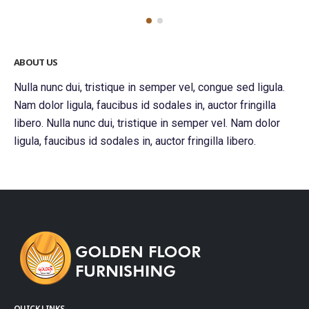
ABOUT US
Nulla nunc dui, tristique in semper vel, congue sed ligula.
Nam dolor ligula, faucibus id sodales in, auctor fringilla
libero. Nulla nunc dui, tristique in semper vel. Nam dolor
ligula, faucibus id sodales in, auctor fringilla libero.
QUICK LINKS