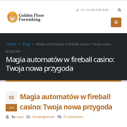
+91-8298-588-888
Home
»
Blog
»
Magia automatów w fireball casino: Twoja nowa
przygoda
Magia automatów w fireball casino:
Twoja nowa przygoda
Magia automatów w fireball
03
casino: Twoja nowa przygoda
Jun
By
vsya
Uncategorized
0 Comments