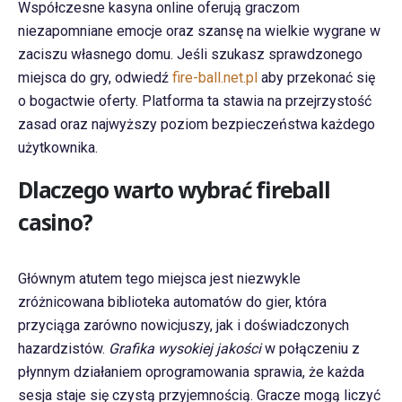
Współczesne kasyna online oferują graczom
niezapomniane emocje oraz szansę na wielkie wygrane w
zaciszu własnego domu. Jeśli szukasz sprawdzonego
miejsca do gry, odwiedź
fire-ball.net.pl
aby przekonać się
o bogactwie oferty. Platforma ta stawia na przejrzystość
zasad oraz najwyższy poziom bezpieczeństwa każdego
użytkownika.
Dlaczego warto wybrać fireball
casino?
Głównym atutem tego miejsca jest niezwykle
zróżnicowana biblioteka automatów do gier, która
przyciąga zarówno nowicjuszy, jak i doświadczonych
hazardzistów.
Grafika wysokiej jakości
w połączeniu z
płynnym działaniem oprogramowania sprawia, że każda
sesja staje się czystą przyjemnością. Gracze mogą liczyć