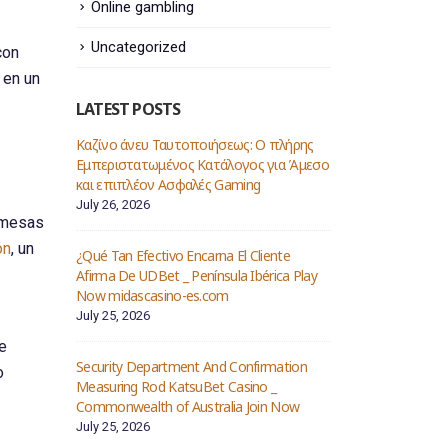
Online gambling
Uncategorized
con
 en un
LATEST POSTS
σεως: Ο πλήρης
Est-Ce Que 22WIN Casino Offre Itinérant
Καζ
άλογος για Άμεσο
Parier yonibet France Spin to Win
Εμ
 Gaming
και
July 25, 2026
Jul
, mesas
Wintari Casino: Uw Bestemming voor
ón
, un
a El Cliente
Hoogwaardige Online Gokentertainment
¿Qu
sula Ibérica Play
Afi
July 23, 2026
om
No
Jul
Spin Polo Casino: Your Entry Point to
e
Premium Web-based Gaming Quality
d Confirmation
Sec
July 23, 2026
o
 Casino _
Mea
alia Join Now
Com
Jul