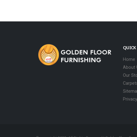
QUICK 
Home
About 
Our St
Carpet
Sitem
Privacy