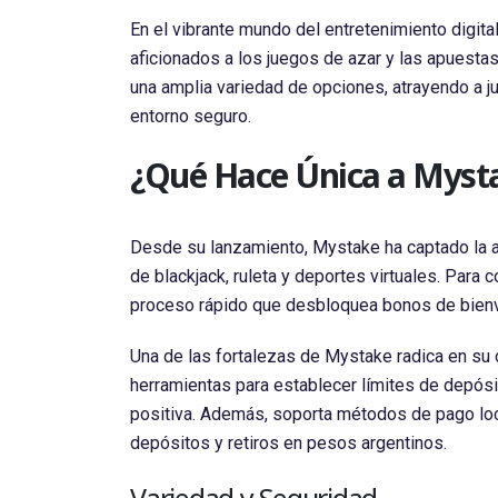
En el vibrante mundo del entretenimiento digita
aficionados a los juegos de azar y las apuesta
una amplia variedad de opciones, atrayendo a 
entorno seguro.
Καζίνο άνευ Ταυτοποιήσεως: Ο πλήρης
¿Qué Hace Única a Myst
Εμπεριστατωμένος Κατάλογος για Άμεσο
και επιπλέον Ασφαλές Gaming
July 26, 2026
Desde su lanzamiento, Mystake ha captado la at
de blackjack, ruleta y deportes virtuales. Para
¿Qué Tan Efectivo Encarna El Cliente
proceso rápido que desbloquea bonos de bien
Afirma De UDBet _ Península Ibérica Play
Now midascasino-es.com
July 25, 2026
Una de las fortalezas de Mystake radica en su
herramientas para establecer límites de depós
Security Department And Confirmation
positiva. Además, soporta métodos de pago loc
Measuring Rod KatsuBet Casino _
depósitos y retiros en pesos argentinos.
Commonwealth of Australia Join Now
July 25, 2026