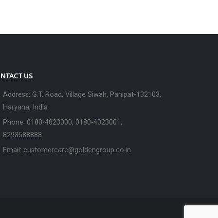
NTACT US
Address:
G.T. Road, Village Siwah, Panipat-132103,
Haryana, India
Phone:
0180-4023000, 0180-4023001,
8298588888
Email:
customercare@goldengroup.co.in