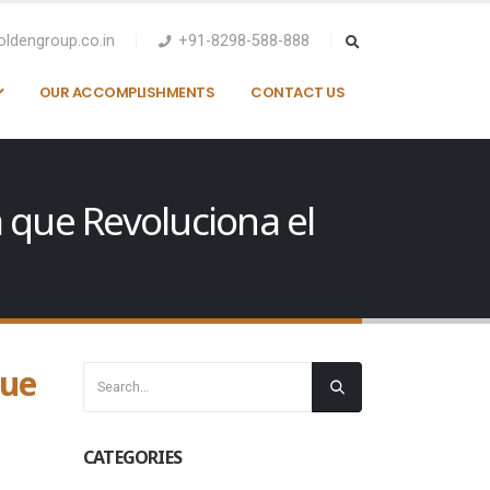
ldengroup.co.in
+91-8298-588-888
OUR ACCOMPLISHMENTS
CONTACT US
 que Revoluciona el
que
CATEGORIES