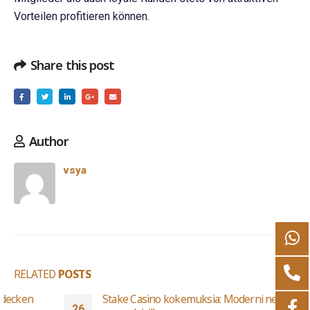
Vorteilen profitieren können.
Share this post
Author
vsya
RELATED
POSTS
Stake Casino kokemuksia: Moderni nettikasino
26