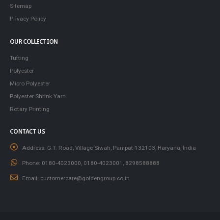
OUR COLLECTION
Tufting
Polyester
Micro Polyester
Polyester Shrink Yarn
Rotary Printing
CONTACT US
Address:
G.T. Road, Village Siwah, Panipat-132103, Haryana, India
Phone:
0180-4023000, 0180-4023001, 8298588888
Email:
customercare@goldengroup.co.in
© copyright 2022. All Rights Reserved | Golden Floor Furnishing