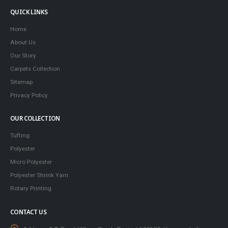
QUICK LINKS
Home
About Us
Our Story
Carpets Collection
Sitemap
Privacy Policy
OUR COLLECTION
Tufting
Polyester
Micro Polyester
Polyester Shrink Yarn
Rotary Printing
CONTACT US
Address:
G.T. Road, Village Siwah, Panipat-132103, Haryana, India