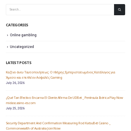
CATEGORIES
Online gambling
Uncategorized
LATEST POSTS
τάλογος για
Est-Ce Que 22WIN Casino Offre Itinérant Parier yonibet France Spi
July 25, 2026
Wintari Casino: Uw Bestemming voor Hoogwaardige Online Goke
a Ibérica Play Now
July 23, 2026
Spin Polo Casino: Your Entry Point to Premium Web-based Gaming
July 23, 2026
Casino _