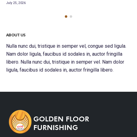
ABOUT US
Nulla nunc dui, tristique in semper vel, congue sed ligula.
Nam dolor ligula, faucibus id sodales in, auctor fringilla
libero. Nulla nunc dui, tristique in semper vel. Nam dolor
ligula, faucibus id sodales in, auctor fringilla libero.