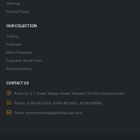
OUR COLLECTION
Tufting
Polyester
Micro Polyester
Polyester Shrink Yarn
Rotary Printing
CONTACT US
Address:
G.T. Road, Village Siwah, Panipat-132103, Haryana, India
Phone:
0180-4023000, 0180-4023001, 8298588888
Email:
customercare@goldengroup.co.in
© copyright 2022. All Rights Reserved | Golden Floor Furnishing