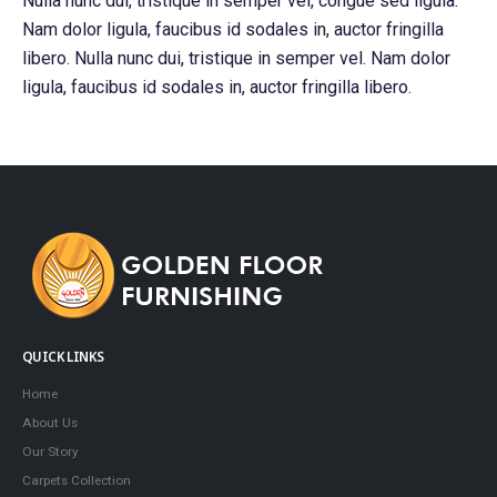
libero. Nulla nunc dui, tristique in semper vel. Nam dolor
ligula, faucibus id sodales in, auctor fringilla libero.
QUICK LINKS
Home
About Us
Our Story
Carpets Collection
Sitemap
Privacy Policy