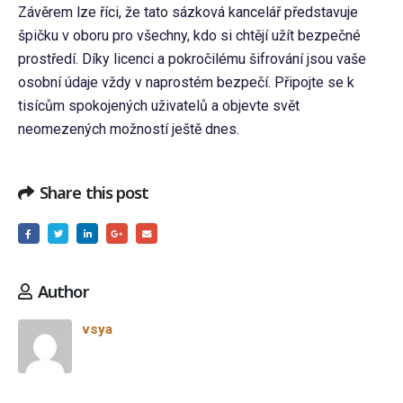
Závěrem lze říci, že tato sázková kancelář představuje
špičku v oboru pro všechny, kdo si chtějí užít bezpečné
prostředí. Díky licenci a pokročilému šifrování jsou vaše
osobní údaje vždy v naprostém bezpečí. Připojte se k
tisícům spokojených uživatelů a objevte svět
neomezených možností ještě dnes.
Share this post
Author
vsya