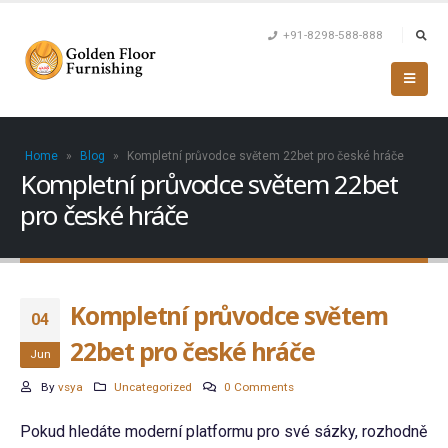
+91-8298-588-888
Home
»
Blog
»
Kompletní průvodce světem 22bet pro české hráče
Kompletní průvodce světem 22bet
pro české hráče
Kompletní průvodce světem
04
22bet pro české hráče
Jun
By
vsya
Uncategorized
0 Comments
Pokud hledáte moderní platformu pro své sázky, rozhodně