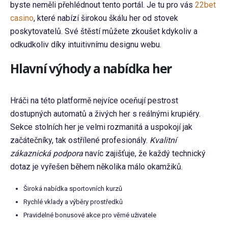
byste neměli přehlédnout tento portál. Je tu pro vás
22bet
casino
, které nabízí širokou škálu her od stovek
poskytovatelů. Své štěstí můžete zkoušet kdykoliv a
odkudkoliv díky intuitivnímu designu webu.
Hlavní výhody a nabídka her
Hráči na této platformě nejvíce oceňují pestrost
dostupných automatů a živých her s reálnými krupiéry.
Sekce stolních her je velmi rozmanitá a uspokojí jak
začátečníky, tak ostřílené profesionály.
Kvalitní
zákaznická podpora
navíc zajišťuje, že každý technický
dotaz je vyřešen během několika málo okamžiků.
Široká nabídka sportovních kurzů
Rychlé vklady a výběry prostředků
Pravidelné bonusové akce pro věrné uživatele