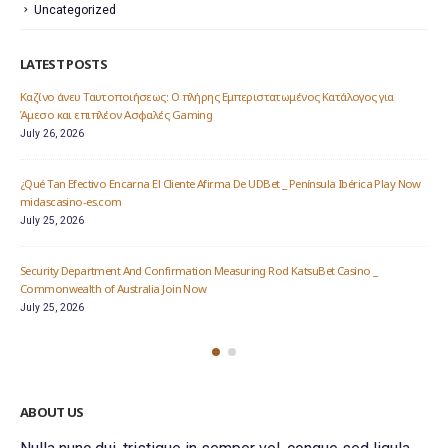
LATEST POSTS
Est-Ce Que 22WIN Casino Offre Itinérant Parier yonibet France Spin to Win
July 25, 2026
Wintari Casino: Uw Bestemming voor Hoogwaardige Online Gokentertainment
 Now
July 23, 2026
Spin Polo Casino: Your Entry Point to Premium Web-based Gaming Quality
July 23, 2026
ABOUT US
Nulla nunc dui, tristique in semper vel, congue sed ligula.
Nam dolor ligula, faucibus id sodales in, auctor fringilla