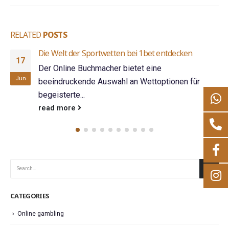
RELATED
POSTS
Stake Casino Dünyasında Heyecan Verici Bir Deneyim
22
Online bahis dünyasında popülerleşen platformlar
May
arasında yer alan bu site, sunduğu...
read more
CATEGORIES
Online gambling
Uncategorized