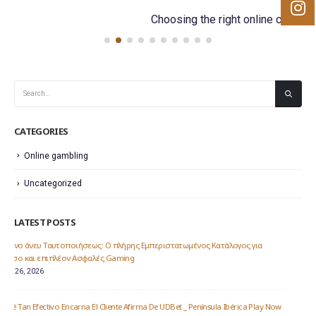
Choosing the right online casino can be a daunting
task, especially...
read more
CATEGORIES
Online gambling
Uncategorized
LATEST POSTS
Est-Ce Que 22WIN Casino Offre Itinérant Parier yonibet France Spin to Win
July 25, 2026